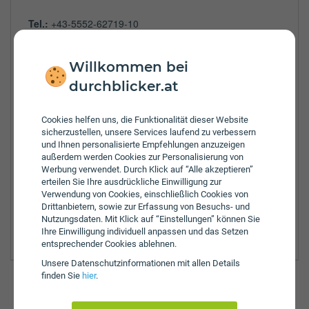
Tel.:
+43-5552-62719-10
Fax:
-+43-5552-62719-39
E-Mail:
office.oberlaender@uniqa.at
Willkommen bei
Öffnungszeiten:
durchblicker.at
Mo:
8:00 - 12:00 Uhr
Di:
8:00 - 12:00 Uhr
Mi:
8:00 - 12:00 Uhr
Cookies helfen uns, die Funktionalität dieser Website
sicherzustellen, unsere Services laufend zu verbessern
Do:
8:00 - 12:00 Uhr
und Ihnen personalisierte Empfehlungen anzuzeigen
Fr:
8:00 - 12:00 Uhr
außerdem werden Cookies zur Personalisierung von
Zulassungsbezirke:
Werbung verwendet. Durch Klick auf “Alle akzeptieren”
erteilen Sie Ihre ausdrückliche Einwilligung zur
Bregenz
Verwendung von Cookies, einschließlich Cookies von
Bludenz
Drittanbietern, sowie zur Erfassung von Besuchs- und
Dornbirn
Nutzungsdaten. Mit Klick auf “Einstellungen” können Sie
Feldkirch
Ihre Einwilligung individuell anpassen und das Setzen
entsprechender Cookies ablehnen.
Unsere Daten­schutz­informationen mit allen Details
finden Sie
hier
.