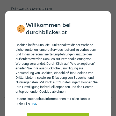
Tel.:
+43-463-5818-9370
Fax:
+43-463-5818-9366
E-Mail:
friesach@klv.at
Willkommen bei
Öffnungszeiten:
durchblicker.at
Mo:
8:00 - 12:00 Uhr
Di:
8:00 - 12:00 Uhr
Mi:
8:00 - 12:00 Uhr
Cookies helfen uns, die Funktionalität dieser Website
sicherzustellen, unsere Services laufend zu verbessern
Do:
8:00 - 12:00 Uhr
und Ihnen personalisierte Empfehlungen anzuzeigen
Fr:
8:00 - 12:00 Uhr
außerdem werden Cookies zur Personalisierung von
Zulassungsbezirke:
Werbung verwendet. Durch Klick auf “Alle akzeptieren”
erteilen Sie Ihre ausdrückliche Einwilligung zur
Feldkirchen
Verwendung von Cookies, einschließlich Cookies von
Klagenfurt
Drittanbietern, sowie zur Erfassung von Besuchs- und
Klagenfurt Land
Nutzungsdaten. Mit Klick auf “Einstellungen” können Sie
Sankt Veit an der Glan
Ihre Einwilligung individuell anpassen und das Setzen
entsprechender Cookies ablehnen.
Unsere Daten­schutz­informationen mit allen Details
finden Sie
hier
.