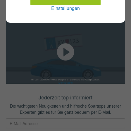
Einstellungen
Versicherungswechsel
KFZ-Zulassung
Mit dem Laden des Videos akzeptieren Sie unsere Marketing Cookies.
Mehr Erfahren
Jederzeit top informiert
Die wichtigsten Neuigkeiten und hilfreiche Spartipps unserer
Experten gibt es für Sie ganz bequem per E-Mail.