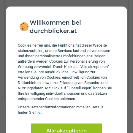
Tel.:
+43-50222-5230
Fax:
+43-50-222-95230
Willkommen bei
Öffnungszeiten:
durchblicker.at
Mo:
8:00 - 14:00 Uhr
Di:
8:00 - 14:00 Uhr
Mi:
8:00 - 14:00 Uhr
Cookies helfen uns, die Funktionalität dieser Website
sicherzustellen, unsere Services laufend zu verbessern
Do:
8:00 - 14:00 Uhr
und Ihnen personalisierte Empfehlungen anzuzeigen
Fr:
8:00 - 14:00 Uhr
außerdem werden Cookies zur Personalisierung von
Zulassungsbezirke:
Werbung verwendet. Durch Klick auf “Alle akzeptieren”
erteilen Sie Ihre ausdrückliche Einwilligung zur
Feldkirchen
Verwendung von Cookies, einschließlich Cookies von
Spittal an der Drau
Drittanbietern, sowie zur Erfassung von Besuchs- und
Villach Land
Nutzungsdaten. Mit Klick auf “Einstellungen” können Sie
Ihre Einwilligung individuell anpassen und das Setzen
entsprechender Cookies ablehnen.
Unsere Daten­schutz­informationen mit allen Details
finden Sie
hier
.
Günstig versichern & anmelden
So einfach funktioniert's auf durchblicker.at:
Alle akzeptieren