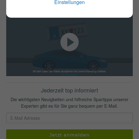
Einstellungen
Mit dem Laden des Videos akzeptieren Sie unsere Marketing Cookies.
Mehr Erfahren
Jederzeit top informiert
Die wichtigsten Neuigkeiten und hilfreiche Spartipps unserer
Experten gibt es für Sie ganz bequem per E-Mail.
Jetzt anmelden