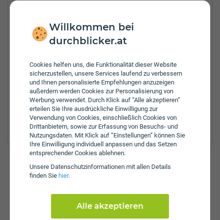
Tel.:
+43-4782-94161
Willkommen bei
Fax:
+43-4782-29884
durchblicker.at
Öffnungszeiten:
Mo:
8:00 - 14:00 Uhr
Di:
8:00 - 14:00 Uhr
Cookies helfen uns, die Funktionalität dieser Website
sicherzustellen, unsere Services laufend zu verbessern
Mi:
8:00 - 14:00 Uhr
und Ihnen personalisierte Empfehlungen anzuzeigen
Do:
8:00 - 14:00 Uhr
außerdem werden Cookies zur Personalisierung von
Fr:
8:00 - 14:00 Uhr
Werbung verwendet. Durch Klick auf “Alle akzeptieren”
erteilen Sie Ihre ausdrückliche Einwilligung zur
Zulassungsbezirke:
Verwendung von Cookies, einschließlich Cookies von
Spittal an der Drau
Drittanbietern, sowie zur Erfassung von Besuchs- und
Nutzungsdaten. Mit Klick auf “Einstellungen” können Sie
Ihre Einwilligung individuell anpassen und das Setzen
entsprechender Cookies ablehnen.
Unsere Daten­schutz­informationen mit allen Details
finden Sie
hier
.
Günstig versichern & anmelden
So einfach funktioniert's auf durchblicker.at:
Alle akzeptieren
Versicherungswechsel
KFZ-Zulassung