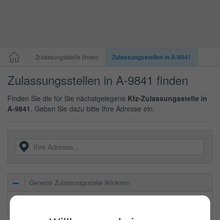
Zulassungsstelle finden
Zulassungsstellen in A-9841
Zulassungsstellen in A-9841 finden
Finden Sie die für Sie nächstgelegene
Kfz-Zulassungsstelle in
A-9841
. Geben Sie dazu bitte Ihre Adresse ein.
Generali Zulassungsstelle Winklern
Winklern 37
9841
Winklern