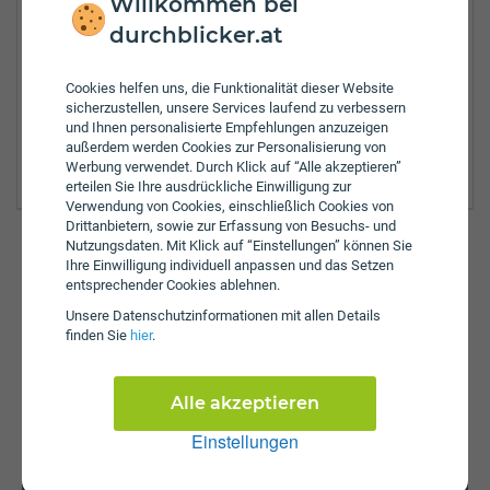
Willkommen bei
durchblicker.at
Tel.:
+43-4822-20755
Fax:
+43-043482220766
Cookies helfen uns, die Funktionalität dieser Website
sicherzustellen, unsere Services laufend zu verbessern
Zulassungsbezirke:
und Ihnen personalisierte Empfehlungen anzuzeigen
Hermagor
außerdem werden Cookies zur Personalisierung von
Spittal an der Drau
Werbung verwendet. Durch Klick auf “Alle akzeptieren”
erteilen Sie Ihre ausdrückliche Einwilligung zur
Verwendung von Cookies, einschließlich Cookies von
Drittanbietern, sowie zur Erfassung von Besuchs- und
Nutzungsdaten. Mit Klick auf “Einstellungen” können Sie
Ihre Einwilligung individuell anpassen und das Setzen
entsprechender Cookies ablehnen.
Günstig versichern & anmelden
Unsere Daten­schutz­informationen mit allen Details
So einfach funktioniert's auf durchblicker.at:
finden Sie
hier
.
Versicherungswechsel
KFZ-Zulassung
Alle akzeptieren
Einstellungen