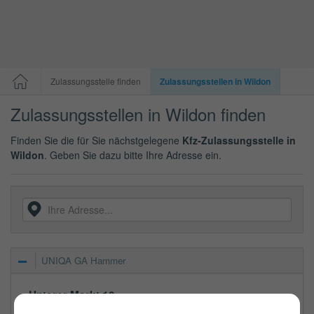
Zulassungsstelle finden
Zulassungsstellen in Wildon
Zulassungsstellen in Wildon finden
Finden Sie die für Sie nächstgelegene
Kfz-Zulassungsstelle in
Wildon
. Geben Sie dazu bitte Ihre Adresse ein.
UNIQA GA Hammer
Unterer Markt 10
8410
Wildon