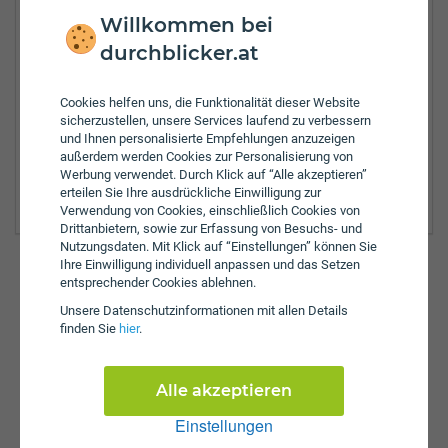
Willkommen bei
Tel.:
+43-3182-48-838
durchblicker.at
Zulassungsbezirke:
Cookies helfen uns, die Funktionalität dieser Website
Deutschlandsberg
sicherzustellen, unsere Services laufend zu verbessern
Graz
und Ihnen personalisierte Empfehlungen anzuzeigen
Graz Umgebung
außerdem werden Cookies zur Personalisierung von
Leibnitz
Werbung verwendet. Durch Klick auf “Alle akzeptieren”
Südoststeiermark
erteilen Sie Ihre ausdrückliche Einwilligung zur
Verwendung von Cookies, einschließlich Cookies von
Drittanbietern, sowie zur Erfassung von Besuchs- und
Nutzungsdaten. Mit Klick auf “Einstellungen” können Sie
Ihre Einwilligung individuell anpassen und das Setzen
entsprechender Cookies ablehnen.
Günstig versichern & anmelden
Unsere Daten­schutz­informationen mit allen Details
finden Sie
hier
.
So einfach funktioniert's auf durchblicker.at:
Versicherungswechsel
KFZ-Zulassung
Alle akzeptieren
Einstellungen