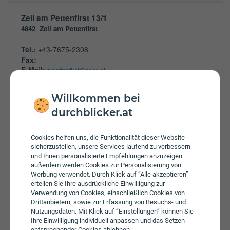
Zell am Pettenfirst 13/1
4842
Zell am Pettenfirst
Tel.:
+43-7675-2308
Fax:
-
E-Mail:
z.pettenfirst@ooev.at
Öffnungszeiten:
Willkommen bei
Mo:
8:00 - 12:00 Uhr
durchblicker.at
Di:
8:00 - 12:00 Uhr
Mi:
8:00 - 12:00 Uhr
Do:
8:00 - 12:00 Uhr
Cookies helfen uns, die Funktionalität dieser Website
Fr:
8:00 - 12:00 Uhr
sicherzustellen, unsere Services laufend zu verbessern
und Ihnen personalisierte Empfehlungen anzuzeigen
Zulassungsbezirke:
außerdem werden Cookies zur Personalisierung von
Braunau am Inn
Werbung verwendet. Durch Klick auf “Alle akzeptieren”
Gmunden
erteilen Sie Ihre ausdrückliche Einwilligung zur
Grieskirchen
Verwendung von Cookies, einschließlich Cookies von
Linz
Drittanbietern, sowie zur Erfassung von Besuchs- und
Nutzungsdaten. Mit Klick auf “Einstellungen” können Sie
Linz Land
Ihre Einwilligung individuell anpassen und das Setzen
Ried im Innkreis
entsprechender Cookies ablehnen.