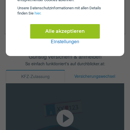
Steyr Enns
Vöcklabruck
Unsere Daten­schutz­informationen mit allen Details
finden Sie
hier
.
Wels
Wels Land
Alle akzeptieren
Einstellungen
Günstig versichern & anmelden
So einfach funktioniert's auf durchblicker.at:
Versicherungswechsel
KFZ-Zulassung