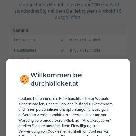
reibungslosen Betrieb. Das Honor 200 Pro wird
standardmäßig mit dem Betriebsystem Android 15
ausgeliefert.
Kamera
Frontkamera
8165 x 6124 Pixel
Hauptkamera
8165 x 6124 Pixel
Verbindung
Bluetooth
5.3
Willkommen bei
NFC
durchblicker.at
WLAN
a/b/g/n/ac/ax
Cookies helfen uns, die Funktionalität dieser Website
Gerät
sicherzustellen, unsere Services laufend zu verbessern
und Ihnen personalisierte Empfehlungen anzuzeigen
Akku
5200 mAh
außerdem werden Cookies zur Personalisierung von
Werbung verwendet. Durch Klick auf “Alle akzeptieren”
Speicherkarte
erteilen Sie Ihre ausdrückliche Einwilligung zur
Verwendung von Cookies, einschließlich Cookies von
Betriebssystem
Android 15