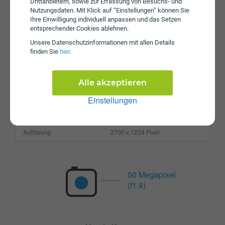
Drittanbietern, sowie zur Erfassung von Besuchs- und
Nutzungsdaten. Mit Klick auf “Einstellungen” können Sie
Prozessor
Octa-Core
Ihre Einwilligung individuell anpassen und das Setzen
Arbeitsspeicher
12 GB
entsprechender Cookies ablehnen.
Unsere Daten­schutz­informationen mit allen Details
SIM-Karte
Nano-SIM
finden Sie
hier
.
Größe (H x B x T)
163.3 x 75.2 x 8.2 mm
Gewicht
199g
Alle akzeptieren
Display
Einstellungen
Pixel per Inch
437 ppi
Auflösung
2700 x 1224 Pixel
50 Megapixel
(f1.9)