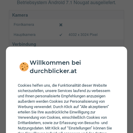
Betriebsystem Android 7.1 Nougat ausgeliefert.
Kamera
Frontkamera
Hauptkamera
4032 x 3024 Pixel
Verbindung
Bluetooth
4.2
Willkommen bei
NFC
durchblicker.at
WLAN
a/b/g/n/ac
Gerät
Cookies helfen uns, die Funktionalität dieser Website
sicherzustellen, unsere Services laufend zu verbessern
Akku
3000 mAh
und Ihnen personalisierte Empfehlungen anzuzeigen
außerdem werden Cookies zur Personalisierung von
Speicherkarte
max. 256 GB
Werbung verwendet. Durch Klick auf “Alle akzeptieren”
erteilen Sie Ihre ausdrückliche Einwilligung zur
Betriebssystem
Android 7.1 Nougat
Verwendung von Cookies, einschließlich Cookies von
Drittanbietern, sowie zur Erfassung von Besuchs- und
Prozessor
Octa-Core
Nutzungsdaten. Mit Klick auf “Einstellungen” können Sie