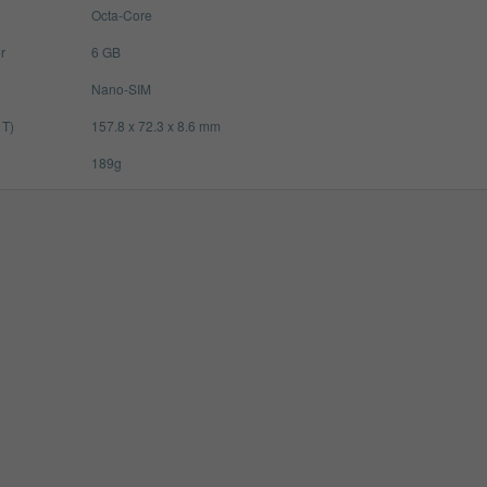
Octa-Core
r
6 GB
Nano-SIM
 T)
157.8 x 72.3 x 8.6 mm
189g