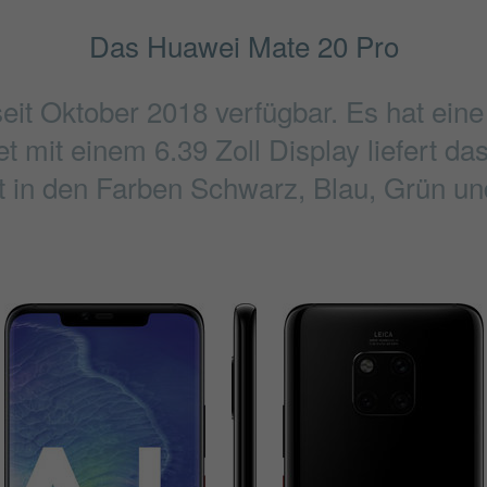
Das Huawei Mate 20 Pro
eit Oktober 2018 verfügbar. Es hat ei
 mit einem 6.39 Zoll Display liefert da
 in den Farben Schwarz, Blau, Grün und 