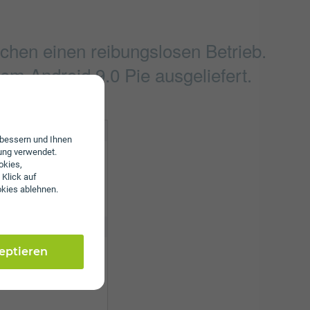
chen einen reibungslosen Betrieb.
m Android 9.0 Pie ausgeliefert.
erbessern und Ihnen
5.0
ung verwendet.
okies,
 Klick auf
okies ablehnen.
a/b/g/n/ac
 ppi
zeptieren
0 x 3120 Pixel