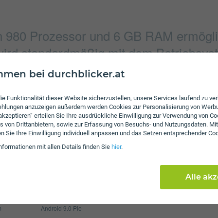
in 980 Prozessor und 6 GB RAM ermögli
rd standardmäßig mit dem Betriebsyste
men bei durchblicker.at
Verbindung
ie Funktionalität dieser Website sicherzustellen, unsere Services laufend zu v
5656 x 4242 Pixel
Bluetooth
fehlungen anzuzeigen außerdem werden Cookies zur Personalisierung von Werb
 akzeptieren” erteilen Sie Ihre ausdrückliche Einwilligung zur Verwendung von Co
8165 x 4898 Pixel
NFC
s von Drittanbietern, sowie zur Erfassung von Besuchs- und Nutzungsdaten. Mit
en Sie Ihre Einwilligung individuell anpassen und das Setzen entsprechender Co
WLAN
nformationen mit allen Details finden Sie
hier
.
Display
4200 mAh
Pixel per Inch
538
Alle ak
max. 256 GB
Auflösung
144
m
Android 9.0 Pie