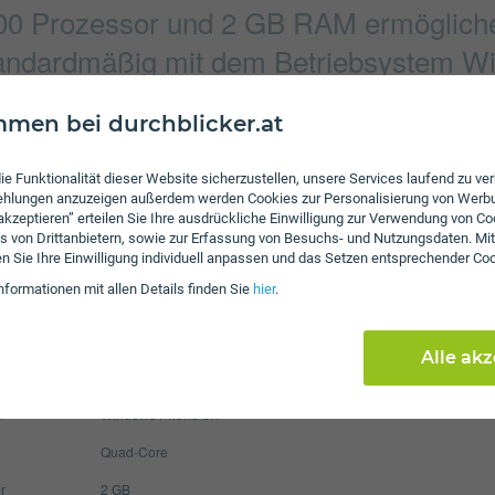
0 Prozessor und 2 GB RAM ermöglichen
andardmäßig mit dem Betriebsystem Wi
men bei durchblicker.at
Verbindung
ie Funktionalität dieser Website sicherzustellen, unsere Services laufend zu v
1280 x 960 Pixel
Bluetooth
fehlungen anzuzeigen außerdem werden Cookies zur Personalisierung von Werb
 akzeptieren” erteilen Sie Ihre ausdrückliche Einwilligung zur Verwendung von Co
5248 x 3936 Pixel
NFC
s von Drittanbietern, sowie zur Erfassung von Besuchs- und Nutzungsdaten. Mit
en Sie Ihre Einwilligung individuell anpassen und das Setzen entsprechender Co
WLAN
nformationen mit allen Details finden Sie
hier
.
Display
2420 mAh
Pixel per Inch
441
Alle ak
Auflösung
108
m
Windows Phone 8.1
Quad-Core
r
2 GB