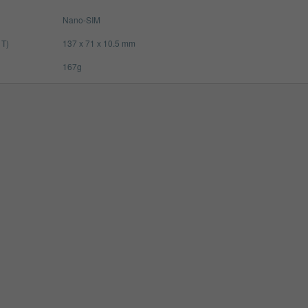
Nano-SIM
 T)
137 x 71 x 10.5 mm
167g