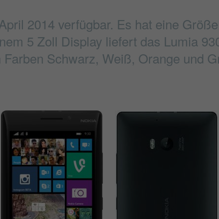
 April 2014 verfügbar. Es hat eine Grö
inem 5 Zoll Display liefert das Lumia 93
en Farben Schwarz, Weiß, Orange und Grü