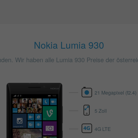
Nokia Lumia 930
nden. Wir haben alle Lumia 930 Preise der österrei
21 Megapixel (f2.4)
5 Zoll
4G LTE