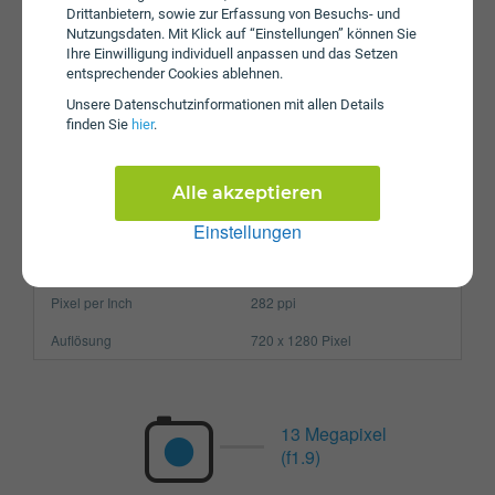
Drittanbietern, sowie zur Erfassung von Besuchs- und
Nutzungsdaten. Mit Klick auf “Einstellungen” können Sie
Betriebssystem
Android 6.0 Marshmallow
Ihre Einwilligung individuell anpassen und das Setzen
Prozessor
Quad-Core
entsprechender Cookies ablehnen.
Unsere Daten­schutz­informationen mit allen Details
Arbeitsspeicher
2 GB
finden Sie
hier
.
SIM-Karte
Micro-SIM
Größe (H x B x T)
145.8 x 72.3 x 8.1 mm
Alle akzeptieren
Gewicht
159g
Einstellungen
Display
Pixel per Inch
282 ppi
Auflösung
720 x 1280 Pixel
13 Megapixel
(f1.9)