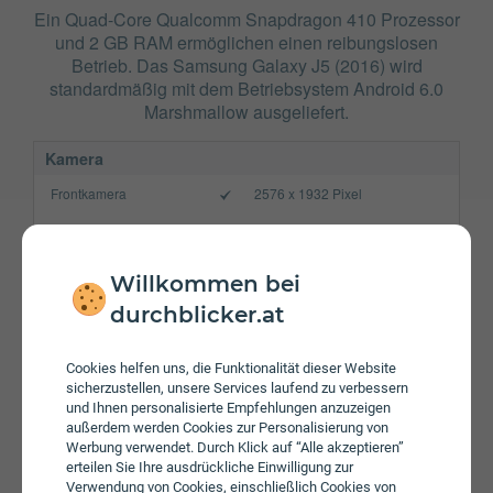
Ein Quad-Core Qualcomm Snapdragon 410 Prozessor
und 2 GB RAM ermöglichen einen reibungslosen
Betrieb. Das Samsung Galaxy J5 (2016) wird
standardmäßig mit dem Betriebsystem Android 6.0
Marshmallow ausgeliefert.
Kamera
Frontkamera
2576 x 1932 Pixel
Hauptkamera
4128 x 3096 Pixel
Verbindung
Willkommen bei
Bluetooth
4.1
durchblicker.at
NFC
Cookies helfen uns, die Funktionalität dieser Website
WLAN
b/g/n
sicherzustellen, unsere Services laufend zu verbessern
und Ihnen personalisierte Empfehlungen anzuzeigen
Gerät
außerdem werden Cookies zur Personalisierung von
Werbung verwendet. Durch Klick auf “Alle akzeptieren”
Akku
3100 mAh
erteilen Sie Ihre ausdrückliche Einwilligung zur
Verwendung von Cookies, einschließlich Cookies von
Speicherkarte
max. 256 GB