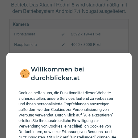
Betrieb. Das Xiaomi Redmi 5 wird standardmäßig mit
dem Betriebsystem Android 7.1 Nougat ausgeliefert.
Kamera
Frontkamera
2592 x 1944 Pixel
Hauptkamera
4000 x 3000 Pixel
Verbindung
Bluetooth
4.2
Willkommen bei
NFC
durchblicker.at
WLAN
b/g/n
Cookies helfen uns, die Funktionalität dieser Website
Gerät
sicherzustellen, unsere Services laufend zu verbessern
und Ihnen personalisierte Empfehlungen anzuzeigen
Akku
3300 mAh
außerdem werden Cookies zur Personalisierung von
Werbung verwendet. Durch Klick auf “Alle akzeptieren”
Speicherkarte
max. 128 GB
erteilen Sie Ihre ausdrückliche Einwilligung zur
Verwendung von Cookies, einschließlich Cookies von
Betriebssystem
Android 7.1 Nougat
Drittanbietern, sowie zur Erfassung von Besuchs- und
Nutzungsdaten. Mit Klick auf “Einstellungen” können Sie