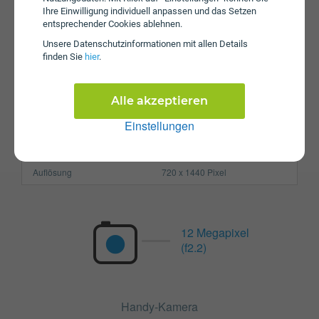
Prozessor
Octa-Core
Ihre Einwilligung individuell anpassen und das Setzen
Arbeitsspeicher
2 GB
entsprechender Cookies ablehnen.
Unsere Daten­schutz­informationen mit allen Details
SIM-Karte
Nano-SIM
finden Sie
hier
.
Größe (H x B x T)
151.8 x 72.8 x 77 mm
Gewicht
157g
Alle akzeptieren
Einstellungen
Display
Pixel per Inch
282 ppi
Auflösung
720 x 1440 Pixel
12 Megapixel
(f2.2)
Handy-Kamera