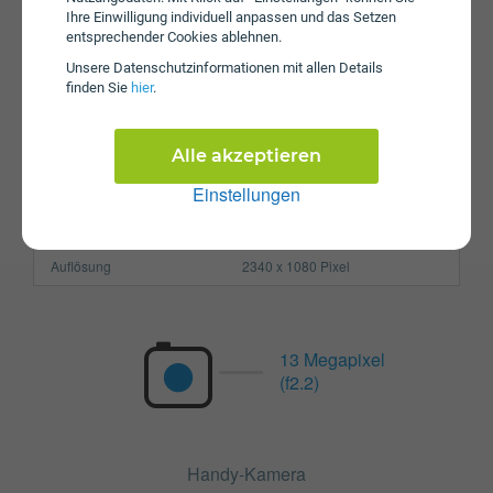
Prozessor
Octa-Core
Ihre Einwilligung individuell anpassen und das Setzen
Arbeitsspeicher
4 GB
entsprechender Cookies ablehnen.
Unsere Daten­schutz­informationen mit allen Details
SIM-Karte
Nano-SIM
finden Sie
hier
.
Größe (H x B x T)
163 x 77 x 9 mm
Gewicht
198g
Alle akzeptieren
Einstellungen
Display
Pixel per Inch
394 ppi
Auflösung
2340 x 1080 Pixel
13 Megapixel
(f2.2)
Handy-Kamera