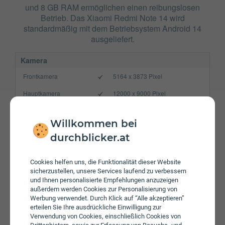
und 8 GB RAM ermöglichen einen reibungslosen
Betrieb. Das Xiaomi Redmi Note 14 wird
standardmäßig mit dem Betriebsystem Android 14
ausgeliefert.
Kamera
Frontkamera
5164 x 3873 Pixel
Hauptkamera
12000 x 9000 Pixel
Verbindung
Willkommen bei
Bluetooth
5.3
durchblicker.at
NFC
WLAN
a/b/g/n/ac
Cookies helfen uns, die Funktionalität dieser Website
sicherzustellen, unsere Services laufend zu verbessern
Gerät
und Ihnen personalisierte Empfehlungen anzuzeigen
außerdem werden Cookies zur Personalisierung von
Akku
5500 mAh
Werbung verwendet. Durch Klick auf “Alle akzeptieren”
erteilen Sie Ihre ausdrückliche Einwilligung zur
Speicherkarte
max. 1024 GB
Verwendung von Cookies, einschließlich Cookies von