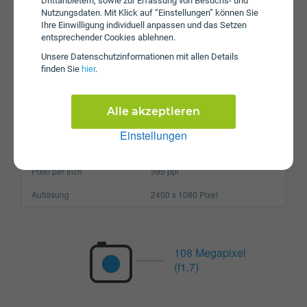
Drittanbietern, sowie zur Erfassung von Besuchs- und
Betriebssystem
Android 14
Nutzungsdaten. Mit Klick auf “Einstellungen” können Sie
Ihre Einwilligung individuell anpassen und das Setzen
Prozessor
Octa-Core
entsprechender Cookies ablehnen.
Arbeitsspeicher
8 GB
Unsere Daten­schutz­informationen mit allen Details
finden Sie
hier
.
SIM-Karte
Nano-SIM
Größe (H x B x T)
163.3 x 76.6 x 8.2 mm
Alle akzeptieren
Gewicht
196.5g
Einstellungen
Display
Pixel per Inch
395 ppi
Auflösung
2400 x 1080 Pixel
108 Megapixel
(f1.7)