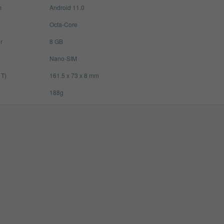
m
Android 11.0
Octa-Core
r
8 GB
Nano-SIM
 T)
161.5 x 73 x 8 mm
188g