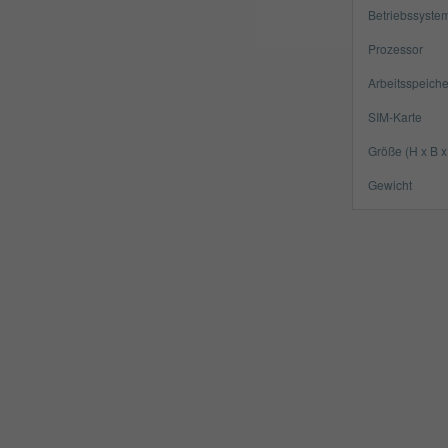
Betriebssyste
Prozessor
Arbeitsspeiche
SIM-Karte
Größe (H x B x
Gewicht