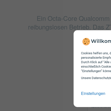
Ein Octa-Core Qualcomm 
reibungslosen Betrieb. Das 
Willkom
Cookies helfen uns, d
Kamera
personalisierte Emp
Durch Klick auf “Alle
Frontkamera
einschließlich Cookie
“Einstellungen” könn
Hauptkamera
Unsere Daten­schutz­i
Gerät
Einstellungen
Akku
Speicherkarte