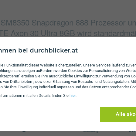
SM8350 Snapdragon 888 Prozessor un
ZTE Axon 30 Ultra 8GB wird standardmä
11.0 ausgeliefert.
men bei durchblicker.at
ie Funktionalität dieser Website sicherzustellen, unsere Services laufend zu v
Verbindung
fehlungen anzuzeigen außerdem werden Cookies zur Personalisierung von Werb
 akzeptieren” erteilen Sie Ihre ausdrückliche Einwilligung zur Verwendung von Co
4619 x 3464 Pixel
Bluetooth
5.2
s von Drittanbietern, sowie zur Erfassung von Besuchs- und Nutzungsdaten. Mit
en Sie Ihre Einwilligung individuell anpassen und das Setzen entsprechender Co
9238 x 6928 Pixel
NFC
nformationen mit allen Details finden Sie
hier
.
WLAN
802.11a/​b/
Display
Alle ak
4600 mAh
Pixel per Inch
394
Auflösung
240