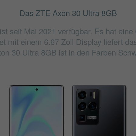
Das ZTE Axon 30 Ultra 8GB
st seit Mai 2021 verfügbar. Es hat ein
t mit einem 6.67 Zoll Display liefert d
xon 30 Ultra 8GB ist in den Farben Schwa