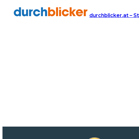
durchblicker.at – S
Tarifsuche für 3001 läuft