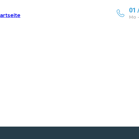
01 
tartseite
Mo -