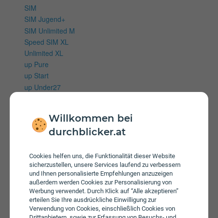
SIM
SIM Jugend+
SIM Unlimited M
Speed SIM XL
Unlimited XL
up Pure
up Start
up Under27
up Unlimited
up Unlimited+
Willkommen bei
up Unlimited
durchblicker.at
Wertkartentarife
Talk EU Klassik
Cookies helfen uns, die Funktionalität dieser Website
Talk EU M
sicherzustellen, unsere Services laufend zu verbessern
Talk EU S
und Ihnen personalisierte Empfehlungen anzuzeigen
Talk EU XL
außerdem werden Cookies zur Personalisierung von
Werbung verwendet. Durch Klick auf “Alle akzeptieren”
erteilen Sie Ihre ausdrückliche Einwilligung zur
Mobiles Internet
Verwendung von Cookies, einschließlich Cookies von
Drittanbietern, sowie zur Erfassung von Besuchs- und