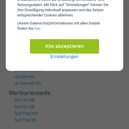
Vertragstarife
Nutzungsdaten. Mit Klick auf “Einstellungen” können Sie
Home 100
Ihre Einwilligung individuell anpassen und das Setzen
entsprechender Cookies ablehnen.
Home 50
Home Boost! 150
Unsere Daten­schutz­informationen mit allen Details
finden Sie
hier
.
Home Boost! 300
Home Boost! 500
Hui SIM 20GB
Alle akzeptieren
Hui SIM 2GB
Einstellungen
MyLife Home 50
MyLife Home Boost! 150
DataNet SIM 50
up Internet
up Internet 4G
Wertkartentarife
Surf 10 GB
Surf 50 GB
Surf Flat 200
Surf Flat 50