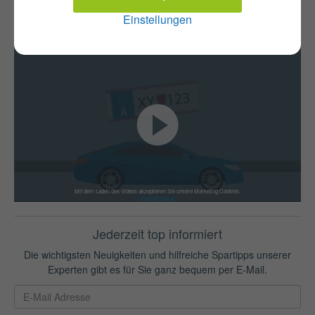
Einstellungen
Versicherungswechsel
KFZ-Zulassung
Mit dem Laden des Videos akzeptieren Sie unsere Marketing Cookies.
Mehr Erfahren
Jederzeit top informiert
Die wichtigsten Neuigkeiten und hilfreiche Spartipps unserer
Experten gibt es für Sie ganz bequem per E-Mail.