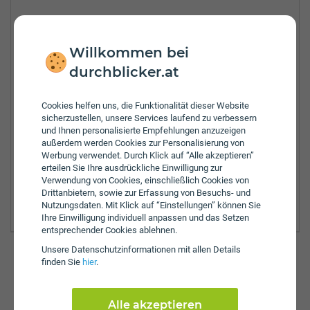
Tel.:
+43-5375-6303
Fax:
+43-5375-6303-14
Willkommen bei
Öffnungszeiten:
durchblicker.at
Mo:
8:00 - 13:00 Uhr
Di:
8:00 - 13:00 Uhr
Mi:
8:00 - 13:00 Uhr
Cookies helfen uns, die Funktionalität dieser Website
sicherzustellen, unsere Services laufend zu verbessern
Do:
8:00 - 13:00 Uhr
und Ihnen personalisierte Empfehlungen anzuzeigen
Fr:
8:00 - 13:00 Uhr
außerdem werden Cookies zur Personalisierung von
Zulassungsbezirke:
Werbung verwendet. Durch Klick auf “Alle akzeptieren”
erteilen Sie Ihre ausdrückliche Einwilligung zur
Kitzbühel
Verwendung von Cookies, einschließlich Cookies von
Kufstein
Drittanbietern, sowie zur Erfassung von Besuchs- und
Schwaz
Nutzungsdaten. Mit Klick auf “Einstellungen” können Sie
Ihre Einwilligung individuell anpassen und das Setzen
entsprechender Cookies ablehnen.
Unsere Daten­schutz­informationen mit allen Details
finden Sie
hier
.
Günstig versichern & anmelden
So einfach funktioniert's auf durchblicker.at:
Alle akzeptieren