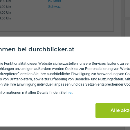
Kufstein
3:00 Uhr
Schwaz
3:00 Uhr
3:00 Uhr
3:00 Uhr
men bei durchblicker.at
ie Funktionalität dieser Website sicherzustellen, unsere Services laufend zu v
fehlungen anzuzeigen außerdem werden Cookies zur Personalisierung von Werb
 akzeptieren” erteilen Sie Ihre ausdrückliche Einwilligung zur Verwendung von Co
s von Drittanbietern, sowie zur Erfassung von Besuchs- und Nutzungsdaten. Mit
en Sie Ihre Einwilligung individuell anpassen und das Setzen entsprechender Co
nformationen mit allen Details finden Sie
hier
.
Alle ak