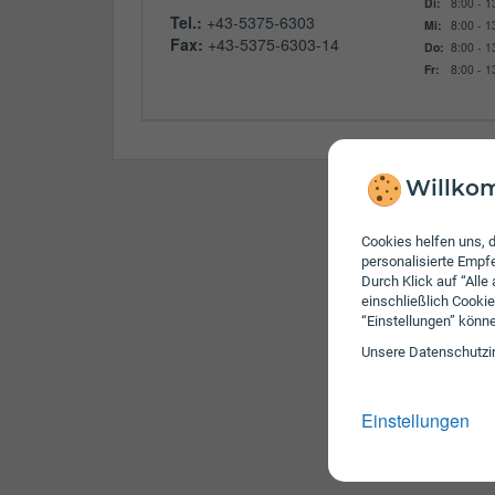
Di:
8:00 - 1
Tel.:
+43-5375-6303
Mi:
8:00 - 1
Fax:
+43-5375-6303-14
Do:
8:00 - 1
Fr:
8:00 - 1
Willkom
Cookies helfen uns, d
personalisierte Emp
Durch Klick auf “Alle
einschließlich Cookie
“Einstellungen” könn
Unsere Daten­schutz­i
Einstellungen