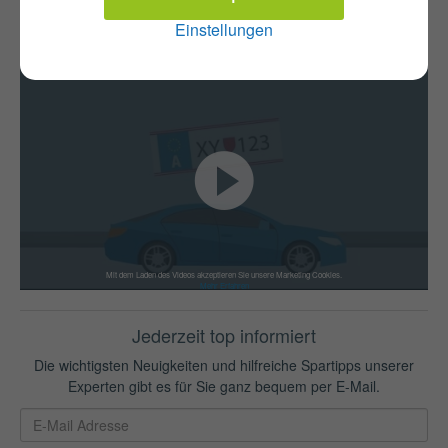
Einstellungen
Versicherungswechsel
KFZ-Zulassung
Mit dem Laden des Videos akzeptieren Sie unsere Marketing Cookies.
Mehr Erfahren
Jederzeit top informiert
Die wichtigsten Neuigkeiten und hilfreiche Spartipps unserer
Experten gibt es für Sie ganz bequem per E-Mail.