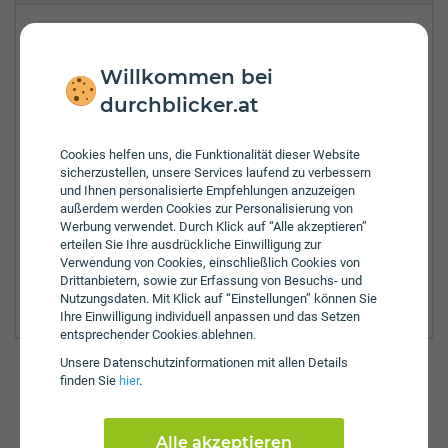
Obere Hofstatt 20
3034
Maria-Anzbach
Willkommen bei
Tel.:
+43-2772-52277
durchblicker.at
Zulassungsbezirke:
Cookies helfen uns, die Funktionalität dieser Website
Baden
sicherzustellen, unsere Services laufend zu verbessern
Klosterneuburg
und Ihnen personalisierte Empfehlungen anzuzeigen
Lilienfeld
außerdem werden Cookies zur Personalisierung von
Werbung verwendet. Durch Klick auf “Alle akzeptieren”
Sankt Pölten
erteilen Sie Ihre ausdrückliche Einwilligung zur
Sankt Pölten Land
Verwendung von Cookies, einschließlich Cookies von
Tulln
Drittanbietern, sowie zur Erfassung von Besuchs- und
Wien Umgebung
Nutzungsdaten. Mit Klick auf “Einstellungen” können Sie
Ihre Einwilligung individuell anpassen und das Setzen
entsprechender Cookies ablehnen.
Unsere Daten­schutz­informationen mit allen Details
finden Sie
hier
.
Günstig versichern & anmelden
So einfach funktioniert's auf durchblicker.at:
Alle akzeptieren