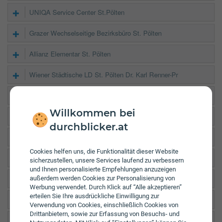
UNIQA Service Center St.Pölten
Grazer Wechselseitige Bezirksbüro St. Pölten
Allianz Elementar St. Pölten
Wiener Städtische LD St. Pölten Dr. Karl Renner-Pr
Zürich Kundenservicestelle St.Pölten
Willkommen bei
VAV Zulassungsstelle Traisenpark
durchblicker.at
Garanta Zulassungsstelle St. Pölten Praterstraße
Cookies helfen uns, die Funktionalität dieser Website
Garanta Zulassungsstelle St. Pölten
sicherzustellen, unsere Services laufend zu verbessern
und Ihnen personalisierte Empfehlungen anzuzeigen
Allianz Elementar Wr. Neustadt VF Service
außerdem werden Cookies zur Personalisierung von
Werbung verwendet. Durch Klick auf “Alle akzeptieren”
erteilen Sie Ihre ausdrückliche Einwilligung zur
Garanta Zulassungsstelle Wr. Neustadt Zehnergürtel
Verwendung von Cookies, einschließlich Cookies von
Drittanbietern, sowie zur Erfassung von Besuchs- und
Garanta Zulassungsstelle Amstetten