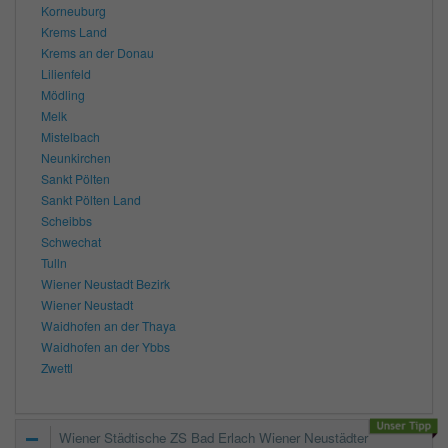
Korneuburg
Krems Land
Krems an der Donau
Lilienfeld
Mödling
Melk
Mistelbach
Neunkirchen
Sankt Pölten
Sankt Pölten Land
Scheibbs
Schwechat
Tulln
Wiener Neustadt Bezirk
Wiener Neustadt
Waidhofen an der Thaya
Waidhofen an der Ybbs
Zwettl
Wiener Städtische ZS Bad Erlach Wiener Neustädter