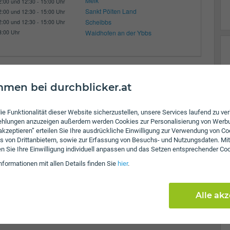
Melk
2:00 und 12:30 - 15:00 Uhr
Sankt Pölten Land
2:00 und 12:30 - 15:00 Uhr
Scheibbs
2:00 und 12:30 - 15:00 Uhr
3:00 Uhr
Waidhofen an der Ybbs
men bei durchblicker.at
ie Funktionalität dieser Website sicherzustellen, unsere Services laufend zu v
fehlungen anzuzeigen außerdem werden Cookies zur Personalisierung von Werb
 akzeptieren” erteilen Sie Ihre ausdrückliche Einwilligung zur Verwendung von Co
s von Drittanbietern, sowie zur Erfassung von Besuchs- und Nutzungsdaten. Mit
en Sie Ihre Einwilligung individuell anpassen und das Setzen entsprechender Co
nformationen mit allen Details finden Sie
hier
.
Alle ak