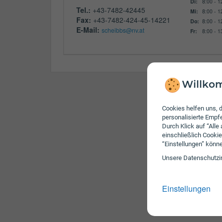
Di:
8:00 - 1
Tel.:
+43-7482-42445
Mi:
8:00 - 1
Fax:
+43-7482-424-45-14221
Do:
8:00 - 1
E-Mail:
scheibbs@nv.at
Fr:
8:00 - 1
Willkom
Cookies helfen uns, d
personalisierte Emp
Durch Klick auf “Alle
einschließlich Cookie
“Einstellungen” könn
Unsere Daten­schutz­i
Einstellungen