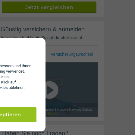
Jetzt vergleichen
Günstig versichern & anmelden
So einfach funktioniert's auf durchblicker.at:
KFZ-Zulassung
Versicherungswechsel
erbessern und Ihnen
ung verwendet.
okies,
 Klick auf
okies ablehnen.
Mit dem Laden des Videos akzeptieren Sie unsere Marketing Cookies.
Mehr Erfahren
zeptieren
Haben Sie noch Fragen?