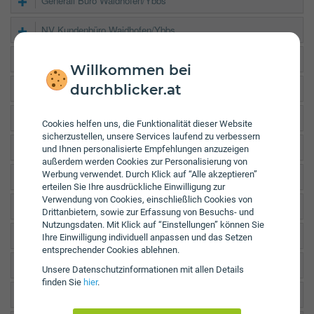
Generali Büro Waidhofen/Ybbs
NV Kundenbüro Waidhofen/Ybbs
Garanta Zulassungsstelle Waidhofen/Ybbs
Willkommen bei
durchblicker.at
Allianz Elementar Wr. Neustadt VF Service
Garanta Zulassungsstelle Wr. Neustadt Zehnergürtel
Cookies helfen uns, die Funktionalität dieser Website
sicherzustellen, unsere Services laufend zu verbessern
Donau GS Amstetten Waidhofner Str.
und Ihnen personalisierte Empfehlungen anzuzeigen
außerdem werden Cookies zur Personalisierung von
Werbung verwendet. Durch Klick auf “Alle akzeptieren”
Generali Büro Amstetten
erteilen Sie Ihre ausdrückliche Einwilligung zur
Verwendung von Cookies, einschließlich Cookies von
Generali Zulassungsstelle Neufurth
Drittanbietern, sowie zur Erfassung von Besuchs- und
Nutzungsdaten. Mit Klick auf “Einstellungen” können Sie
NV Kundenbüro Amstetten
Ihre Einwilligung individuell anpassen und das Setzen
entsprechender Cookies ablehnen.
NV Kundenbüro Amstetten 2
Unsere Daten­schutz­informationen mit allen Details
finden Sie
hier
.
UNIQA Service Center Amstetten