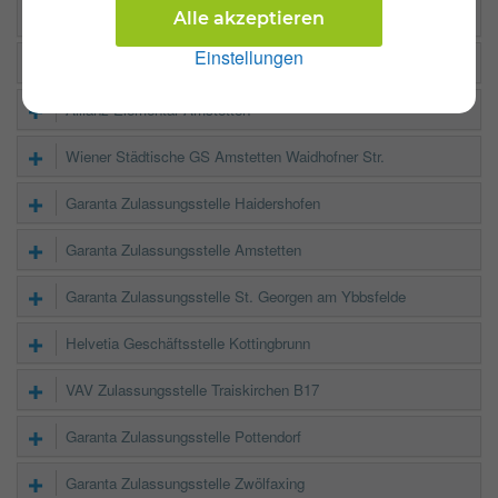
UNIQA Agentur Peham
Alle akzeptieren
Einstellungen
UNIQA Agentur Peham
Allianz Elementar Amstetten
Wiener Städtische GS Amstetten Waidhofner Str.
Garanta Zulassungsstelle Haidershofen
Garanta Zulassungsstelle Amstetten
Garanta Zulassungsstelle St. Georgen am Ybbsfelde
Helvetia Geschäftsstelle Kottingbrunn
VAV Zulassungsstelle Traiskirchen B17
Garanta Zulassungsstelle Pottendorf
Garanta Zulassungsstelle Zwölfaxing