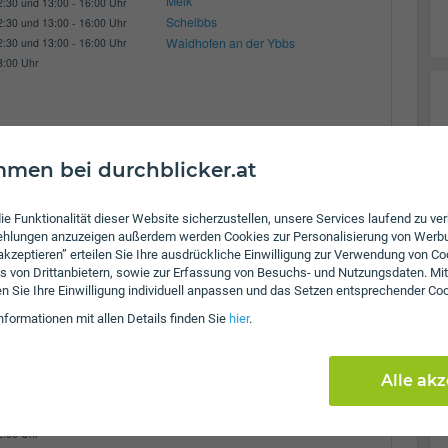
Melk
2:30 und 13:00 - 16:00 Uhr
Scheibbs
2:30 und 13:00 - 16:00 Uhr
Waidhofen an der Ybbs
2:30 und 13:00 - 16:00 Uhr
3:00 Uhr
men bei durchblicker.at
Zulassungsbezirke:
ungszeiten:
Amstetten
2:00 Uhr
ie Funktionalität dieser Website sicherzustellen, unsere Services laufend zu v
Scheibbs
fehlungen anzuzeigen außerdem werden Cookies zur Personalisierung von Werb
2:00 Uhr
 akzeptieren” erteilen Sie Ihre ausdrückliche Einwilligung zur Verwendung von Co
Waidhofen an der Ybbs
2:00 Uhr
s von Drittanbietern, sowie zur Erfassung von Besuchs- und Nutzungsdaten. Mit
2:00 Uhr
en Sie Ihre Einwilligung individuell anpassen und das Setzen entsprechender Co
3:00 Uhr
nformationen mit allen Details finden Sie
hier
.
Ybbs
Alle ak
Zulassungsbezirke:
ungszeiten:
Amstetten
2:00 Uhr