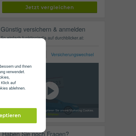
Jetzt vergleichen
Günstig versichern & anmelden
So einfach funktioniert's auf durchblicker.at:
KFZ-Zulassung
Versicherungswechsel
erbessern und Ihnen
ung verwendet.
okies,
 Klick auf
okies ablehnen.
Mit dem Laden des Videos akzeptieren Sie unsere Marketing Cookies.
Mehr Erfahren
zeptieren
Haben Sie noch Fragen?