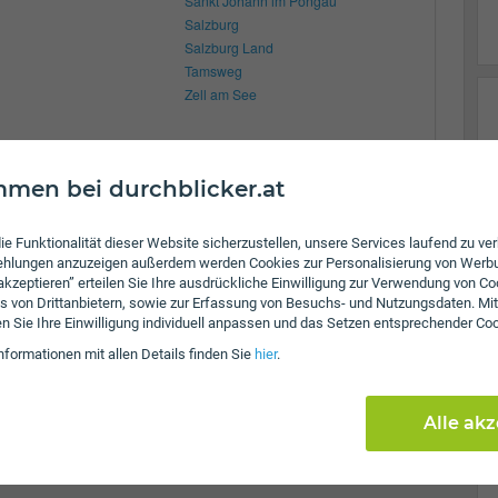
Sankt Johann im Pongau
Salzburg
Salzburg Land
Tamsweg
Zell am See
men bei durchblicker.at
ie Funktionalität dieser Website sicherzustellen, unsere Services laufend zu v
fehlungen anzuzeigen außerdem werden Cookies zur Personalisierung von Werb
 akzeptieren” erteilen Sie Ihre ausdrückliche Einwilligung zur Verwendung von Co
s von Drittanbietern, sowie zur Erfassung von Besuchs- und Nutzungsdaten. Mit
en Sie Ihre Einwilligung individuell anpassen und das Setzen entsprechender Co
nformationen mit allen Details finden Sie
hier
.
Alle ak