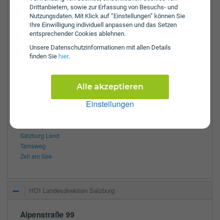
Drittanbietern, sowie zur Erfassung von Besuchs- und
E-Mail:
zssalzburg@vav.at
Nutzungsdaten. Mit Klick auf “Einstellungen” können Sie
Ihre Einwilligung individuell anpassen und das Setzen
Öffnungszeiten:
entsprechender Cookies ablehnen.
Mo:
7:30 - 17:30 Uhr
Unsere Daten­schutz­informationen mit allen Details
Di:
7:30 - 17:30 Uhr
finden Sie
hier
.
Mi:
7:30 - 17:30 Uhr
Do:
7:30 - 17:30 Uhr
Fr:
7:30 - 17:30 Uhr
Alle akzeptieren
Zulassungsbezirke:
Einstellungen
Hallein
Sankt Johann im Pongau
Salzburg
Salzburg Land
Tamsweg
Zell am See
HDI Landesdirektion Salzburg
Alpenstraße 99