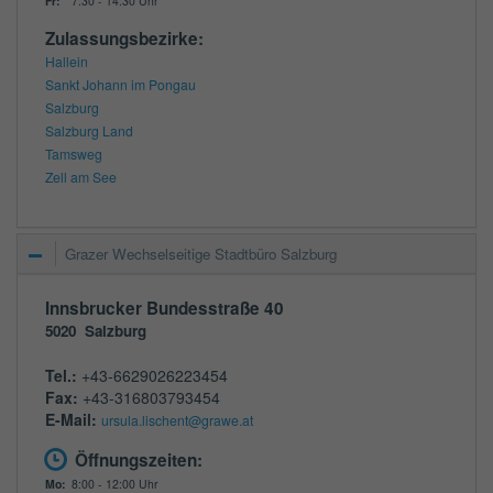
Fr:
7:30 - 14:30 Uhr
Zulassungsbezirke:
Hallein
Sankt Johann im Pongau
Salzburg
Salzburg Land
Tamsweg
Zell am See
Grazer Wechselseitige Stadtbüro Salzburg
Innsbrucker Bundesstraße 40
5020
Salzburg
Tel.:
+43-6629026223454
Fax:
+43-316803793454
E-Mail:
ursula.lischent@grawe.at
Öffnungszeiten:
Mo:
8:00 - 12:00 Uhr