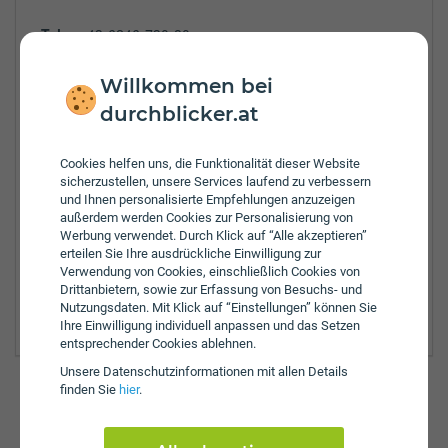
Tel.:
-+43-6246-730-80
Fax:
-+43-6246-730-80-20
E-Mail:
office@va-anif.at
Willkommen bei
Öffnungszeiten:
durchblicker.at
Mo:
8:00 - 16:30 Uhr
Di:
8:00 - 16:30 Uhr
Cookies helfen uns, die Funktionalität dieser Website
Mi:
8:00 - 16:30 Uhr
sicherzustellen, unsere Services laufend zu verbessern
Do:
8:00 - 16:30 Uhr
und Ihnen personalisierte Empfehlungen anzuzeigen
Fr:
8:00 - 15:00 Uhr
außerdem werden Cookies zur Personalisierung von
Werbung verwendet. Durch Klick auf “Alle akzeptieren”
Zulassungsbezirke:
erteilen Sie Ihre ausdrückliche Einwilligung zur
Hallein
Verwendung von Cookies, einschließlich Cookies von
Salzburg
Drittanbietern, sowie zur Erfassung von Besuchs- und
Nutzungsdaten. Mit Klick auf “Einstellungen” können Sie
Salzburg Land
Ihre Einwilligung individuell anpassen und das Setzen
entsprechender Cookies ablehnen.
Unsere Daten­schutz­informationen mit allen Details
finden Sie
hier
.
Günstig versichern & anmelden