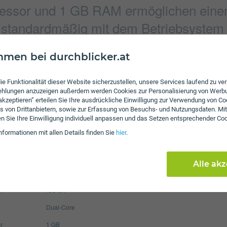
essor und 1 GB RAM ermöglichen einen
 standardmäßig mit dem Betriebsystem i
men bei durchblicker.at
Verbindung
ie Funktionalität dieser Website sicherzustellen, unsere Services laufend zu v
1280 x 960 Pixel
Bluetooth
fehlungen anzuzeigen außerdem werden Cookies zur Personalisierung von Werb
 akzeptieren” erteilen Sie Ihre ausdrückliche Einwilligung zur Verwendung von Co
3264 x 2448 Pixel
NFC
s von Drittanbietern, sowie zur Erfassung von Besuchs- und Nutzungsdaten. Mit
en Sie Ihre Einwilligung individuell anpassen und das Setzen entsprechender Co
WLAN
nformationen mit allen Details finden Sie
hier
.
Display
1507 mAh
Pixel per Inch
32
Alle ak
Auflösung
64
m
iOS 8.1
Dual-Core
r
1 GB