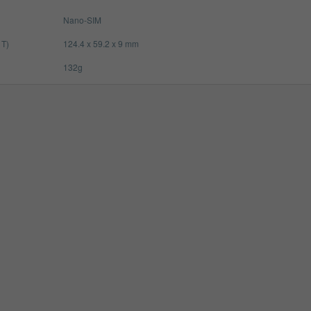
Nano-SIM
 T)
124.4 x 59.2 x 9 mm
132g