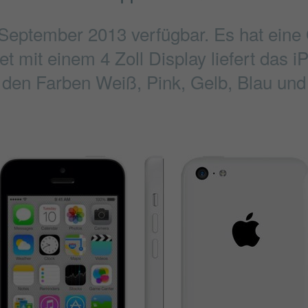
t September 2013 verfügbar. Es hat ein
t mit einem 4 Zoll Display liefert das i
n den Farben Weiß, Pink, Gelb, Blau und 