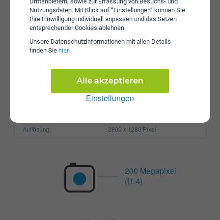
Drittanbietern, sowie zur Erfassung von Besuchs- und
Nutzungsdaten. Mit Klick auf “Einstellungen” können Sie
Prozessor
Octa-Core
Ihre Einwilligung individuell anpassen und das Setzen
Arbeitsspeicher
12 GB
entsprechender Cookies ablehnen.
Unsere Daten­schutz­informationen mit allen Details
SIM-Karte
Nano-SIM
finden Sie
hier
.
Größe (H x B x T)
162.7 x 77.1 x 8.8 mm
Gewicht
223g
Alle akzeptieren
Display
Einstellungen
Pixel per Inch
453 ppi
Auflösung
2800 x 1280 Pixel
200 Megapixel
(f1.4)