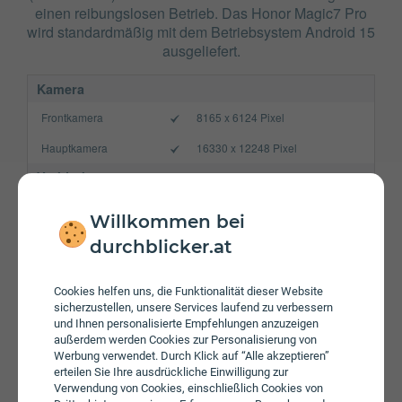
einen reibungslosen Betrieb. Das Honor Magic7 Pro
wird standardmäßig mit dem Betriebsystem Android 15
ausgeliefert.
Kamera
Frontkamera
8165 x 6124 Pixel
Hauptkamera
16330 x 12248 Pixel
Verbindung
Bluetooth
5.4
Willkommen bei
NFC
durchblicker.at
WLAN
a/b/g/n/ac/ax/be
Cookies helfen uns, die Funktionalität dieser Website
Gerät
sicherzustellen, unsere Services laufend zu verbessern
und Ihnen personalisierte Empfehlungen anzuzeigen
Akku
5270 mAh
außerdem werden Cookies zur Personalisierung von
Werbung verwendet. Durch Klick auf “Alle akzeptieren”
Speicherkarte
erteilen Sie Ihre ausdrückliche Einwilligung zur
Verwendung von Cookies, einschließlich Cookies von
Betriebssystem
Android 15