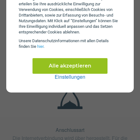
erteilen Sie Ihre ausdrückliche Einwilligung zur
Verwendung von Cookies, einschließlich Cookies von
Drittanbietern, sowie zur Erfassung von Besuchs- und
Nutzungsdaten. Mit Klick auf “Einstellungen” können Sie
Ihre Einwilligung individuell anpassen und das Setzen
entsprechender Cookies ablehnen.
Unsere Daten­schutz­informationen mit allen Details
finden Sie
hier
.
Fristen
Die Vertragslaufzeit bei gigakraft 250 beträgt 24 Monate.
Die Kündigungsfrist beträgt 1 Monat.
Alle akzeptieren
Einstellungen
Anschlussart
Die Internetverbindung wird über hergestellt. Für die