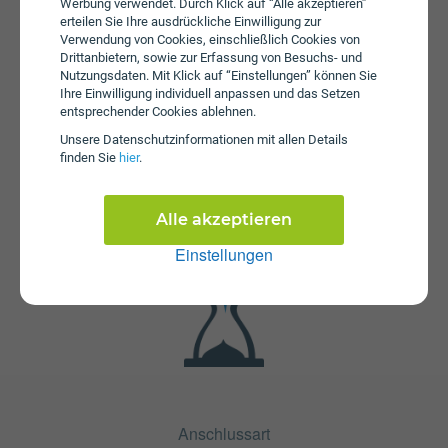
können sich durch Bestellung im Online-Shop reduzieren.
Werbung verwendet. Durch Klick auf “Alle akzeptieren”
erteilen Sie Ihre ausdrückliche Einwilligung zur
Verwendung von Cookies, einschließlich Cookies von
Drittanbietern, sowie zur Erfassung von Besuchs- und
Nutzungsdaten. Mit Klick auf “Einstellungen” können Sie
Ihre Einwilligung individuell anpassen und das Setzen
entsprechender Cookies ablehnen.
Unsere Daten­schutz­informationen mit allen Details
finden Sie
hier
.
Fristen
Die Vertragslaufzeit bei Internet Flex Young XS plus
Alle akzeptieren
beträgt 24 Monate. Die Kündigungsfrist beträgt 1 Monat.
Einstellungen
Anschlussart