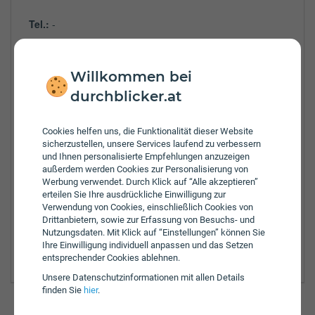
Tel.:
-
Zulassungsbezirke:
Bruck an der Leitha
Willkommen bei
Baden
durchblicker.at
Gänserndorf
Klosterneuburg
Cookies helfen uns, die Funktionalität dieser Website
Korneuburg
sicherzustellen, unsere Services laufend zu verbessern
Mödling
und Ihnen personalisierte Empfehlungen anzuzeigen
Neunkirchen
außerdem werden Cookies zur Personalisierung von
Sankt Pölten
Werbung verwendet. Durch Klick auf “Alle akzeptieren”
Sankt Pölten Land
erteilen Sie Ihre ausdrückliche Einwilligung zur
Schwechat
Verwendung von Cookies, einschließlich Cookies von
Drittanbietern, sowie zur Erfassung von Besuchs- und
Tulln
Nutzungsdaten. Mit Klick auf “Einstellungen” können Sie
Wiener Neustadt Bezirk
Ihre Einwilligung individuell anpassen und das Setzen
Wiener Neustadt
entsprechender Cookies ablehnen.
Unsere Daten­schutz­informationen mit allen Details
finden Sie
hier
.