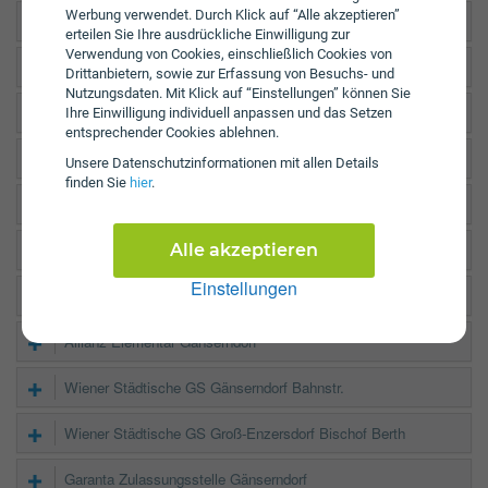
Werbung verwendet. Durch Klick auf “Alle akzeptieren”
Donau GS Gänserndorf Bahnstr.
erteilen Sie Ihre ausdrückliche Einwilligung zur
Verwendung von Cookies, einschließlich Cookies von
Generali Büro Gänserndorf
Drittanbietern, sowie zur Erfassung von Besuchs- und
Nutzungsdaten. Mit Klick auf “Einstellungen” können Sie
NV Kundenbüro Gänserndorf
Ihre Einwilligung individuell anpassen und das Setzen
entsprechender Cookies ablehnen.
NV Kundenbüro Zistersdorf
Unsere Daten­schutz­informationen mit allen Details
finden Sie
hier
.
UNIQA Agentur Larcher
Alle akzeptieren
UNIQA GeneralAgentur Krenn
Einstellungen
UNIQA GeneralAgentur Zehethofer
Allianz Elementar Gänserndorf
Wiener Städtische GS Gänserndorf Bahnstr.
Wiener Städtische GS Groß-Enzersdorf Bischof Berth
Garanta Zulassungsstelle Gänserndorf