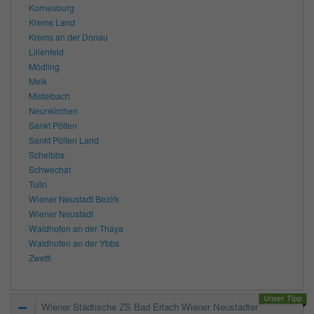
Korneuburg
Krems Land
Krems an der Donau
Lilienfeld
Mödling
Melk
Mistelbach
Neunkirchen
Sankt Pölten
Sankt Pölten Land
Scheibbs
Schwechat
Tulln
Wiener Neustadt Bezirk
Wiener Neustadt
Waidhofen an der Thaya
Waidhofen an der Ybbs
Zwettl
Wiener Städtische ZS Bad Erlach Wiener Neustädter