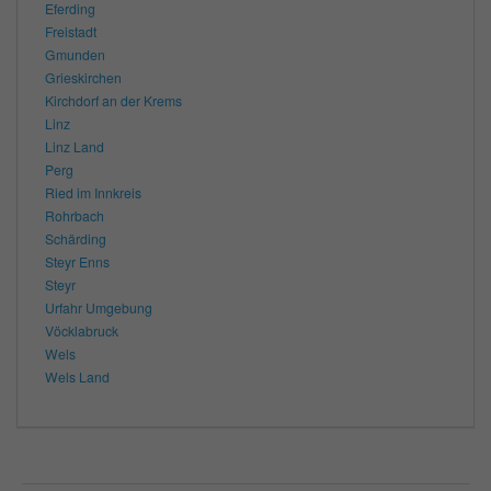
Eferding
Freistadt
Gmunden
Grieskirchen
Kirchdorf an der Krems
Linz
Linz Land
Perg
Ried im Innkreis
Rohrbach
Schärding
Steyr Enns
Steyr
Urfahr Umgebung
Vöcklabruck
Wels
Wels Land