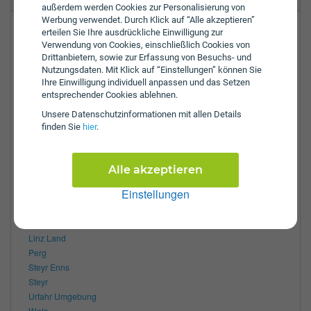
außerdem werden Cookies zur Personalisierung von
Werbung verwendet. Durch Klick auf “Alle akzeptieren”
Pegasusweg 1
erteilen Sie Ihre ausdrückliche Einwilligung zur
Verwendung von Cookies, einschließlich Cookies von
4030
Linz
Drittanbietern, sowie zur Erfassung von Besuchs- und
Nutzungsdaten. Mit Klick auf “Einstellungen” können Sie
Tel.:
+43-732-919444
Ihre Einwilligung individuell anpassen und das Setzen
E-Mail:
zl@dvm-versicherungsmakler.at
entsprechender Cookies ablehnen.
Öffnungszeiten:
Unsere Daten­schutz­informationen mit allen Details
finden Sie
hier
.
Mo:
8:00 - 12:00 und 12:30 - 17:00 Uhr
Di:
8:00 - 12:00 und 12:30 - 17:00 Uhr
Mi:
8:00 - 12:00 und 12:30 - 17:00 Uhr
Alle akzeptieren
Do:
8:00 - 12:00 und 12:30 - 16:30 Uhr
Fr:
8:00 - 12:00 und 12:30 - 17:00 Uhr
Einstellungen
Zulassungsbezirke:
Linz
Linz Land
Perg
Steyr Enns
Steyr
Urfahr Umgebung
Wels