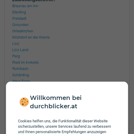
Braunau am Inn
Eferding
Freistadt
Gmunden
Grieskirchen
Kirchdorf an der Krems
Linz
Linz Land
Perg
Ried im Innkreis
Rohrbach
Schärding
Steyr Enns
Steyr
Urfahr Umgebung
Willkommen bei
Vöcklabruck
durchblicker.at
Wels
Wels Land
Cookies helfen uns, die Funktionalität dieser Website
sicherzustellen, unsere Services laufend zu verbessern
und Ihnen personalisierte Empfehlungen anzuzeigen
Zürich DVM Versicherungsmakler Linz