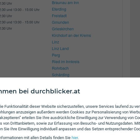
Braunau am Inn
2:30 Uhr
Eferding
2:30 und 13:00 - 15:00 Uhr
Freistadt
2:30 Uhr
Gmunden
2:30 und 13:00 - 15:00 Uhr
2:30 Uhr
Grieskirchen
Kirchdorf an der Krems
Linz
Linz Land
Perg
Ried im Innkreis
Rohrbach
Schärding
Steyr Enns
Steyr
men bei durchblicker.at
Urfahr Umgebung
Vöcklabruck
ie Funktionalität dieser Website sicherzustellen, unsere Services laufend zu v
Wels
fehlungen anzuzeigen außerdem werden Cookies zur Personalisierung von Werb
Wels Land
 akzeptieren” erteilen Sie Ihre ausdrückliche Einwilligung zur Verwendung von Co
s von Drittanbietern, sowie zur Erfassung von Besuchs- und Nutzungsdaten. Mit
en Sie Ihre Einwilligung individuell anpassen und das Setzen entsprechender Co
nformationen mit allen Details finden Sie
hier
.