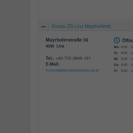
Donau ZS Linz Mayrhoferstr.
Mayrhoferstraße 36
Öffn
4030
Linz
Mo:
8:00 - 1
Di:
8:00 - 1
Tel.:
+43-732-3849-161
Mi:
8:00 - 1
E-Mail:
Do:
8:00 - 1
m.horvat@donauversicherung.at
Fr:
8:00 - 1