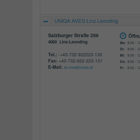
UNIQA AVEG Linz Leonding
Salzburger Straße 286
Öffn
4060
Linz-Leonding
Mo:
8:00 - 1
Di:
8:00 - 1
Tel.:
-+43-732-922223-130
Mi:
8:00 - 1
Fax:
+43-732-922-223-131
Do:
8:00 - 1
E-Mail:
sc.ooe@uniqa.at
Fr:
8:00 - 1