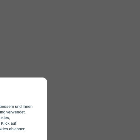
erbessern und Ihnen
ung verwendet.
okies,
 Klick auf
okies ablehnen.