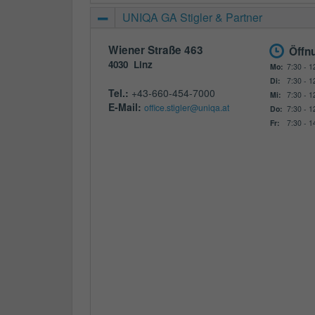
UNIQA GA Stigler & Partner
Wiener Straße 463
Öffn
4030
Linz
Mo:
7:30 - 1
Di:
7:30 - 1
Tel.:
+43-660-454-7000
Mi:
7:30 - 1
E-Mail:
office.stigler@uniqa.at
Do:
7:30 - 1
Fr:
7:30 - 1