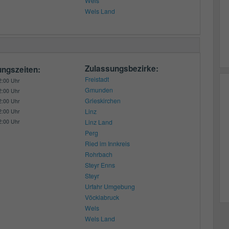
Wels
Wels Land
Zulassungsbezirke:
ungszeiten:
Freistadt
2:00 Uhr
Gmunden
2:00 Uhr
Grieskirchen
2:00 Uhr
Linz
2:00 Uhr
2:00 Uhr
Linz Land
Perg
Ried im Innkreis
Rohrbach
Steyr Enns
Steyr
Urfahr Umgebung
Vöcklabruck
Wels
Wels Land