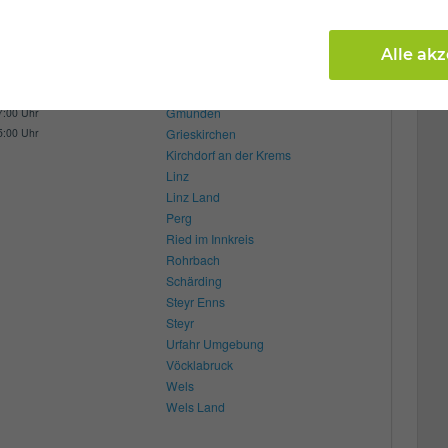
Zulassungsbezirke:
ungszeiten:
Braunau am Inn
7:00 Uhr
Alle ak
Eferding
7:00 Uhr
Freistadt
7:00 Uhr
Gmunden
7:00 Uhr
5:00 Uhr
Grieskirchen
Kirchdorf an der Krems
Linz
Linz Land
Perg
Ried im Innkreis
Rohrbach
Schärding
Steyr Enns
Steyr
Urfahr Umgebung
Vöcklabruck
Wels
Wels Land