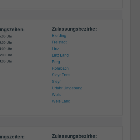
Zulassungsbezirke:
ungszeiten:
Eferding
5:00 Uhr
Freistadt
5:00 Uhr
Linz
5:00 Uhr
Linz Land
5:00 Uhr
3:00 Uhr
Perg
Rohrbach
Steyr Enns
Steyr
Urfahr Umgebung
Wels
Wels Land
Zulassungsbezirke:
ungszeiten: