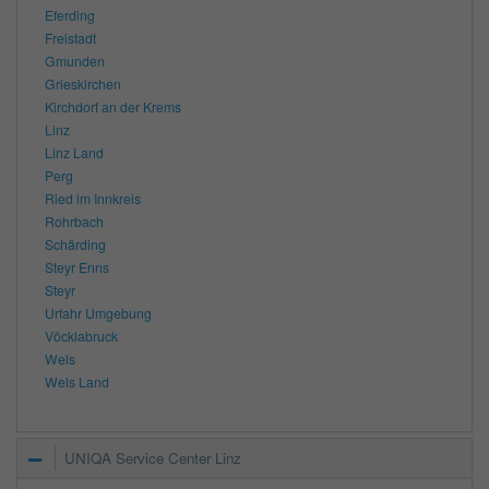
Eferding
Freistadt
Gmunden
Grieskirchen
Kirchdorf an der Krems
Linz
Linz Land
Perg
Ried im Innkreis
Rohrbach
Schärding
Steyr Enns
Steyr
Urfahr Umgebung
Vöcklabruck
Wels
Wels Land
UNIQA Service Center Linz