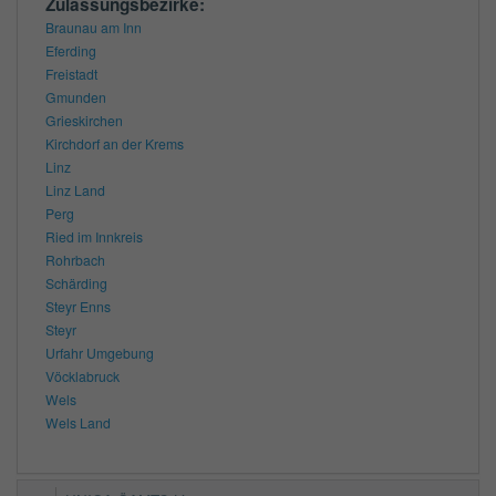
Zulassungsbezirke:
Braunau am Inn
Eferding
Freistadt
Gmunden
Grieskirchen
Kirchdorf an der Krems
Linz
Linz Land
Perg
Ried im Innkreis
Rohrbach
Schärding
Steyr Enns
Steyr
Urfahr Umgebung
Vöcklabruck
Wels
Wels Land