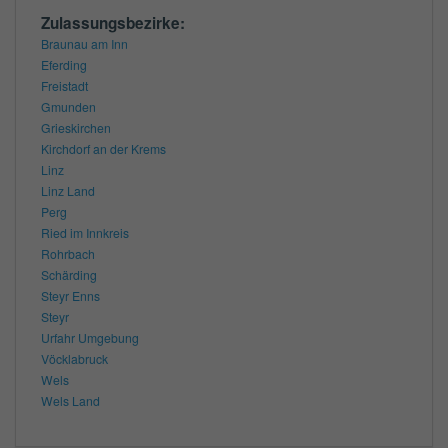
Zulassungsbezirke:
Braunau am Inn
Eferding
Freistadt
Gmunden
Grieskirchen
Kirchdorf an der Krems
Linz
Linz Land
Perg
Ried im Innkreis
Rohrbach
Schärding
Steyr Enns
Steyr
Urfahr Umgebung
Vöcklabruck
Wels
Wels Land