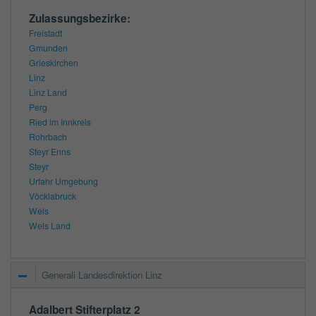
Zulassungsbezirke:
Freistadt
Gmunden
Grieskirchen
Linz
Linz Land
Perg
Ried im Innkreis
Rohrbach
Steyr Enns
Steyr
Urfahr Umgebung
Vöcklabruck
Wels
Wels Land
Generali Landesdirektion Linz
Adalbert Stifterplatz 2