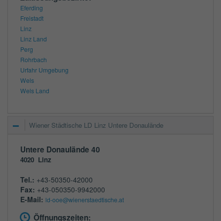
Eferding
Freistadt
Linz
Linz Land
Perg
Rohrbach
Urfahr Umgebung
Wels
Wels Land
Wiener Städtische LD Linz Untere Donaulände
Untere Donaulände 40
4020
Linz
Tel.:
+43-50350-42000
Fax:
+43-050350-9942000
E-Mail:
ld-ooe@wienerstaedtische.at
Öffnungszeiten: