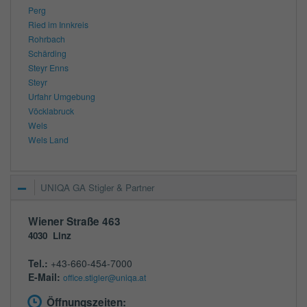
Perg
Ried im Innkreis
Rohrbach
Schärding
Steyr Enns
Steyr
Urfahr Umgebung
Vöcklabruck
Wels
Wels Land
UNIQA GA Stigler & Partner
Wiener Straße 463
4030
Linz
Tel.:
+43-660-454-7000
E-Mail:
office.stigler@uniqa.at
Öffnungszeiten: