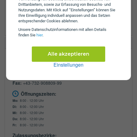
Urfahr Umgebung
Drittanbietern, sowie zur Erfassung von Besuchs- und
Vöcklabruck
Nutzungsdaten. Mit Klick auf “Einstellungen” können Sie
Wels
Ihre Einwilligung individuell anpassen und das Setzen
entsprechender Cookies ablehnen.
Wels Land
Unsere Daten­schutz­informationen mit allen Details
finden Sie
hier
.
Allianz Elementar 3V Linz
Alle akzeptieren
Weingartshofstraße 34/1
Einstellungen
4020
Linz
Tel.:
+43-732-908809-13
Fax:
+43-732-908809-99
Öffnungszeiten:
Mo:
8:00 - 12:00 Uhr
Di:
8:00 - 12:00 Uhr
Mi:
8:00 - 12:00 Uhr
Do:
8:00 - 12:00 Uhr
Fr:
8:00 - 12:00 Uhr
Zulassungsbezirke: