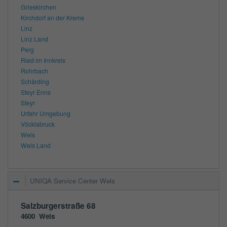
Grieskirchen
Kirchdorf an der Krems
Linz
Linz Land
Perg
Ried im Innkreis
Rohrbach
Schärding
Steyr Enns
Steyr
Urfahr Umgebung
Vöcklabruck
Wels
Wels Land
UNIQA Service Center Wels
Salzburgerstraße 68
4600
Wels