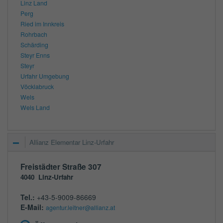
Linz Land
Perg
Ried im Innkreis
Rohrbach
Schärding
Steyr Enns
Steyr
Urfahr Umgebung
Vöcklabruck
Wels
Wels Land
Allianz Elementar Linz-Urfahr
Freistädter Straße 307
4040
Linz-Urfahr
Tel.:
+43-5-9009-86669
E-Mail:
agentur.leitner@allianz.at