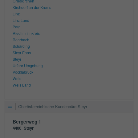
Grieskirchen
Kirchdorf an der Krems
Linz
Linz Land
Perg
Ried im Innkreis
Rohrbach
Schärding
Steyr Enns
Steyr
Urfahr Umgebung
Vöcklabruck
Wels
Wels Land
Oberösterreichische Kundenbüro Steyr
Bergerweg 1
4400
Steyr