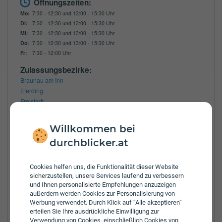
Öffnungszeiten:
Mo:
7:30 - 12:30 und 13:00 - 15:30 Uhr
Di:
7:30 - 12:30 und 13:00 - 15:30 Uhr
Mi:
7:30 - 12:30 und 13:00 - 15:30 Uhr
Do:
7:30 - 12:30 und 13:00 - 15:30 Uhr
Fr:
7:30 - 12:00 Uhr
Zulassungsbezirke:
Braunau am Inn
Eferding
Freistadt
Gmunden
Grieskirchen
Willkommen bei
Kirchdorf an der Krems
durchblicker.at
Linz
Linz Land
Perg
Cookies helfen uns, die Funktionalität dieser Website
Ried im Innkreis
sicherzustellen, unsere Services laufend zu verbessern
Rohrbach
und Ihnen personalisierte Empfehlungen anzuzeigen
außerdem werden Cookies zur Personalisierung von
Schärding
Werbung verwendet. Durch Klick auf “Alle akzeptieren”
Steyr Enns
erteilen Sie Ihre ausdrückliche Einwilligung zur
Steyr
Verwendung von Cookies, einschließlich Cookies von