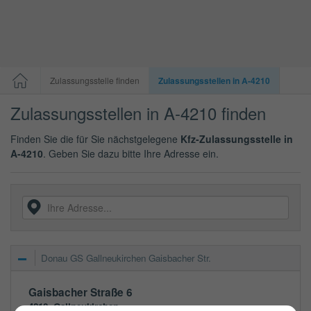
Zulassungsstelle finden
Zulassungsstellen in A-4210
Zulassungsstellen in A-4210 finden
Finden Sie die für Sie nächstgelegene
Kfz-Zulassungsstelle in
A-4210
. Geben Sie dazu bitte Ihre Adresse ein.
Donau GS Gallneukirchen Gaisbacher Str.
Gaisbacher Straße 6
4210
Gallneukirchen