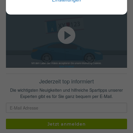
Mit dem Laden des Videos akzeptieren Sie unsere Marketing Cookies.
Mehr Erfahren
Jederzeit top informiert
Die wichtigsten Neuigkeiten und hilfreiche Spartipps unserer
Experten gibt es für Sie ganz bequem per E-Mail.
Jetzt anmelden