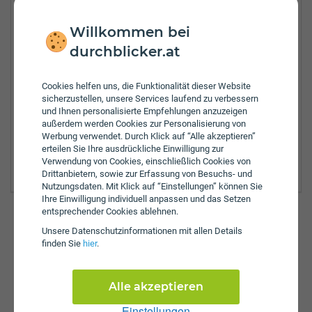
Tel.:
+43-50330-79000
Willkommen bei
durchblicker.at
Zulassungsbezirke:
Eferding
Cookies helfen uns, die Funktionalität dieser Website
Freistadt
sicherzustellen, unsere Services laufend zu verbessern
Linz
und Ihnen personalisierte Empfehlungen anzuzeigen
Linz Land
außerdem werden Cookies zur Personalisierung von
Perg
Werbung verwendet. Durch Klick auf “Alle akzeptieren”
Rohrbach
erteilen Sie Ihre ausdrückliche Einwilligung zur
Urfahr Umgebung
Verwendung von Cookies, einschließlich Cookies von
Drittanbietern, sowie zur Erfassung von Besuchs- und
Nutzungsdaten. Mit Klick auf “Einstellungen” können Sie
Ihre Einwilligung individuell anpassen und das Setzen
entsprechender Cookies ablehnen.
Unsere Daten­schutz­informationen mit allen Details
Günstig versichern & anmelden
finden Sie
hier
.
So einfach funktioniert's auf durchblicker.at:
Alle akzeptieren
Versicherungswechsel
KFZ-Zulassung
Einstellungen