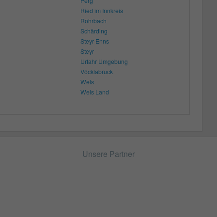
Perg
Ried im Innkreis
Rohrbach
Schärding
Steyr Enns
Steyr
Urfahr Umgebung
Vöcklabruck
Wels
Wels Land
Unsere Partner