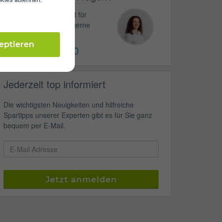
Unser Service-Team ist für
Sie da und hilft Ihnen gerne
weiter!
zeptieren
01 / 30 60 900
Jederzeit top informiert
Die wichtigsten Neuigkeiten und hilfreiche
Spartipps unserer Experten gibt es für Sie ganz
bequem per E-Mail.
Jetzt anmelden