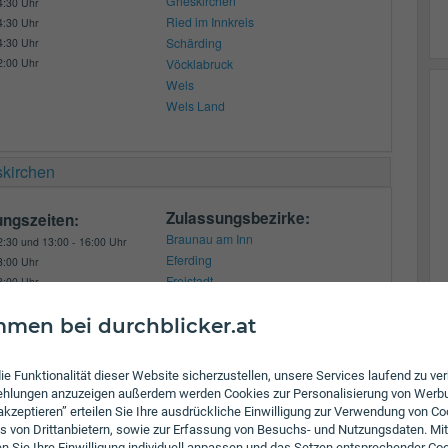
Grieskirchen
4:30 Uhr
Ried im Innkreis
4:30 Uhr
Schärding
4:30 Uhr
2:00 Uhr
Vöcklabruck
Wels
Wels Land
skirchen
Zulassungsbezirke:
ungszeiten:
Braunau am Inn
2:30 und 13:00 - 16:00 Uhr
Eferding
3:00 Uhr
Freistadt
3:00 Uhr
Gmunden
2:30 und 13:00 - 16:00 Uhr
3:00 Uhr
Grieskirchen
men bei durchblicker.at
Kirchdorf an der Krems
Linz
ie Funktionalität dieser Website sicherzustellen, unsere Services laufend zu v
Linz Land
fehlungen anzuzeigen außerdem werden Cookies zur Personalisierung von Werb
Perg
 akzeptieren” erteilen Sie Ihre ausdrückliche Einwilligung zur Verwendung von Co
Ried im Innkreis
s von Drittanbietern, sowie zur Erfassung von Besuchs- und Nutzungsdaten. Mit
en Sie Ihre Einwilligung individuell anpassen und das Setzen entsprechender Co