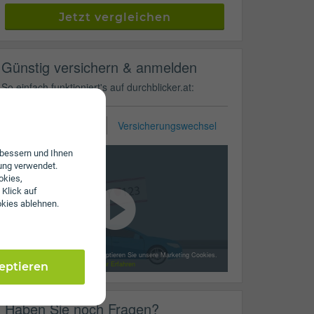
Jetzt vergleichen
Günstig versichern & anmelden
So einfach funktioniert's auf durchblicker.at:
KFZ-Zulassung
Versicherungswechsel
erbessern und Ihnen
ung verwendet.
okies,
 Klick auf
okies ablehnen.
Mit dem Laden des Videos akzeptieren Sie unsere Marketing Cookies.
Mehr Erfahren
zeptieren
Haben Sie noch Fragen?