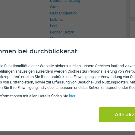
Deutschlandsberg
Graz
Graz Umgebung
Leibnitz
Leoben
Leoben Bezirk
Murtal
Südoststeiermark
men bei durchblicker.at
Voitsberg
Weiz
ie Funktionalität dieser Website sicherzustellen, unsere Services laufend zu v
fehlungen anzuzeigen außerdem werden Cookies zur Personalisierung von Werb
 akzeptieren” erteilen Sie Ihre ausdrückliche Einwilligung zur Verwendung von Co
s von Drittanbietern, sowie zur Erfassung von Besuchs- und Nutzungsdaten. Mit
en Sie Ihre Einwilligung individuell anpassen und das Setzen entsprechender Co
nformationen mit allen Details finden Sie
hier
.
Alle ak