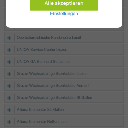
Donau GS Liezen Werkstr.
Alle akzeptieren
Einstellungen
Generali Büro Liezen
Oberösterreichische Kundenbüro Liezen
Oberösterreichische Kundenbüro Landl
UNIQA Service Center Liezen
UNIQA GA Bernhard Schachner
Grazer Wechselseitige Bezirksbüro Liezen
Grazer Wechselseitige Bezirksbüro Admont
Grazer Wechselseitige Bezirksbüro St.Gallen
Allianz Elementar St. Gallen
Allianz Elementar Rottenmann