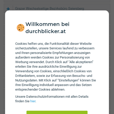
Grazer Wechselseitige Bezirksbüro Seiersberg
Grazer Wechselseitige Kundencenter Lieboch
Willkommen bei
Grazer Wechselseitige Kundencenter Gratkorn
durchblicker.at
Wiener Städtische GS Seiersberg Kärntner Str.
Cookies helfen uns, die Funktionalität dieser Website
sicherzustellen, unsere Services laufend zu verbessern
UNIQA Service Center Leibnitz
und Ihnen personalisierte Empfehlungen anzuzeigen
außerdem werden Cookies zur Personalisierung von
UNIQA Agentur Hödl
Werbung verwendet. Durch Klick auf “Alle akzeptieren”
erteilen Sie Ihre ausdrückliche Einwilligung zur
Verwendung von Cookies, einschließlich Cookies von
UNIQA GA Pronegg
Drittanbietern, sowie zur Erfassung von Besuchs- und
Nutzungsdaten. Mit Klick auf “Einstellungen” können Sie
Grazer Wechselseitige Kundencenter Gleinstätten
Ihre Einwilligung individuell anpassen und das Setzen
entsprechender Cookies ablehnen.
UNIQA GA Butter & Stangl OG
Unsere Daten­schutz­informationen mit allen Details
finden Sie
hier
.
Grazer Wechselseitige Büro St.Peter-Freienstein