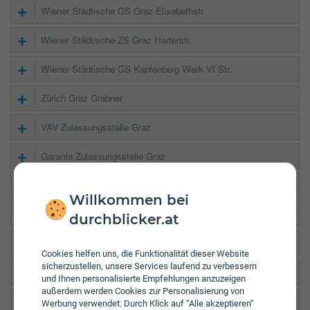
Wiener Städtische GS Graz Elisabethstr.
Wiener Städtische ZS Graz Harterstr.
Wiener Städtische GS Kapfenberg Werk VI Str.
Zürich Graz Grabner
VAV Zulassungsstelle Graz
Garanta Zulassungsstelle Graz
Garanta Zulassungsstelle Graz II
Willkommen bei
Garanta Zulassungsstelle Graz5
durchblicker.at
EUROHERC GRAZ 8010, Joanneumring 20a
Cookies helfen uns, die Funktionalität dieser Website
sicherzustellen, unsere Services laufend zu verbessern
EUROHERC GRAZ 8020, Schererstraße 5
und Ihnen personalisierte Empfehlungen anzuzeigen
außerdem werden Cookies zur Personalisierung von
EUROHERC LEOBEN 8700, Lagergasse 4
Werbung verwendet. Durch Klick auf “Alle akzeptieren”