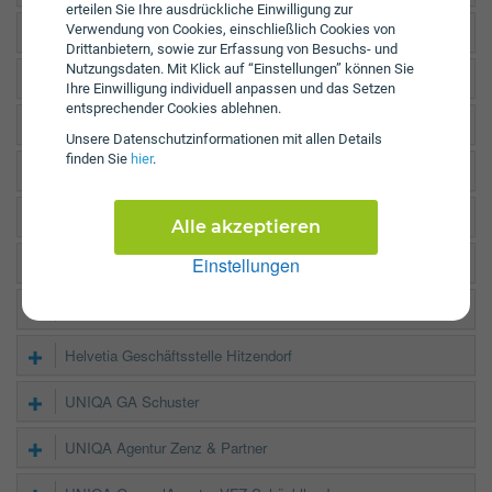
erteilen Sie Ihre ausdrückliche Einwilligung zur
Verwendung von Cookies, einschließlich Cookies von
Donau GS Deutschlandsberg Frauentalerstr.
Drittanbietern, sowie zur Erfassung von Besuchs- und
Nutzungsdaten. Mit Klick auf “Einstellungen” können Sie
Generali Büro Deutschlandsberg
Ihre Einwilligung individuell anpassen und das Setzen
entsprechender Cookies ablehnen.
UNIQA Service Center Deutschlandsberg
Unsere Daten­schutz­informationen mit allen Details
finden Sie
hier
.
Grazer Wechselseitige Bezirksbüro Deutschlandsberg
Grazer Wechselseitige Bezirksbüro Groß St.Florian
Alle akzeptieren
Einstellungen
Allianz Elementar Deutschlandsberg Secura
Wiener Städtische GS Deutschlandsberg Frauentalers
Helvetia Geschäftsstelle Hitzendorf
UNIQA GA Schuster
UNIQA Agentur Zenz & Partner