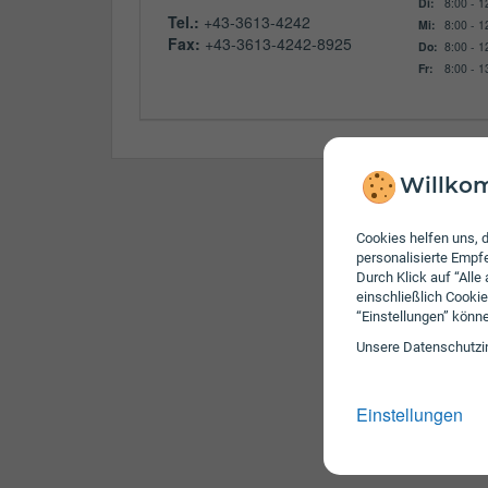
Di:
8:00 - 1
Tel.:
+43-3613-4242
Mi:
8:00 - 1
Fax:
+43-3613-4242-8925
Do:
8:00 - 1
Fr:
8:00 - 1
Willkom
Cookies helfen uns, d
personalisierte Emp
Durch Klick auf “Alle
einschließlich Cookie
“Einstellungen” könn
Unsere Daten­schutz­i
Einstellungen