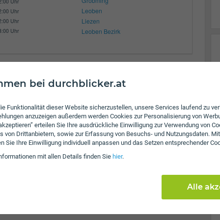
Gröbming
2:00 Uhr
Leoben
2:00 Uhr
Liezen
2:00 Uhr
3:00 Uhr
Leoben Bezirk
men bei durchblicker.at
ie Funktionalität dieser Website sicherzustellen, unsere Services laufend zu v
fehlungen anzuzeigen außerdem werden Cookies zur Personalisierung von Werb
 akzeptieren” erteilen Sie Ihre ausdrückliche Einwilligung zur Verwendung von Co
s von Drittanbietern, sowie zur Erfassung von Besuchs- und Nutzungsdaten. Mit
en Sie Ihre Einwilligung individuell anpassen und das Setzen entsprechender Co
nformationen mit allen Details finden Sie
hier
.
Alle ak