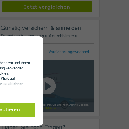
Jetzt vergleichen
Günstig versichern & anmelden
So einfach funktioniert's auf durchblicker.at:
KFZ-Zulassung
Versicherungswechsel
erbessern und Ihnen
ung verwendet.
okies,
 Klick auf
okies ablehnen.
Mit dem Laden des Videos akzeptieren Sie unsere Marketing Cookies.
Mehr Erfahren
zeptieren
Haben Sie noch Fragen?