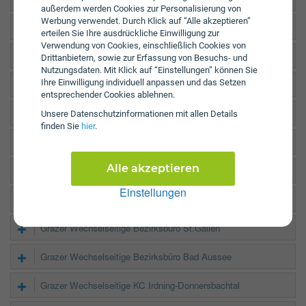
außerdem werden Cookies zur Personalisierung von
Werbung verwendet. Durch Klick auf “Alle akzeptieren”
Generali Büro Liezen
erteilen Sie Ihre ausdrückliche Einwilligung zur
Verwendung von Cookies, einschließlich Cookies von
Oberösterreichische Kundenbüro Liezen
Drittanbietern, sowie zur Erfassung von Besuchs- und
Nutzungsdaten. Mit Klick auf “Einstellungen” können Sie
Ihre Einwilligung individuell anpassen und das Setzen
Oberösterreichische Kundenbüro Landl
entsprechender Cookies ablehnen.
UNIQA Service Center Liezen
Unsere Daten­schutz­informationen mit allen Details
finden Sie
hier
.
UNIQA GA Bernhard Schachner
Alle akzeptieren
Grazer Wechselseitige Bezirksbüro Liezen
Einstellungen
Grazer Wechselseitige Bezirksbüro Admont
Grazer Wechselseitige Bezirksbüro St.Gallen
Grazer Wechselseitige Bezirksbüro Bad Aussee
Grazer Wechselseitige KC Irdning-Donnersbachtal