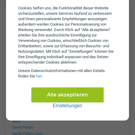
Cookies helfen uns, die Funktionalität dieser Website
Unterauerstraße 1
sicherzustellen, unsere Services laufend zu verbessern
3370
Ybbs an der Donau
und Ihnen personalisierte Empfehlungen anzuzeigen
außerdem werden Cookies zur Personalisierung von
Werbung verwendet. Durch Klick auf “Alle akzeptieren”
Tel.:
+43-7412-53050
erteilen Sie Ihre ausdrückliche Einwilligung zur
Fax:
+43-7412-53050-9
Verwendung von Cookies, einschließlich Cookies von
E-Mail:
office.convencio@uniqa.at
Drittanbietern, sowie zur Erfassung von Besuchs- und
Nutzungsdaten. Mit Klick auf “Einstellungen” können Sie
Öffnungszeiten:
Ihre Einwilligung individuell anpassen und das Setzen
Mo:
8:00 - 16:00 Uhr
entsprechender Cookies ablehnen.
Di:
8:00 - 16:00 Uhr
Unsere Daten­schutz­informationen mit allen Details
Mi:
8:00 - 16:00 Uhr
finden Sie
hier
.
Do:
8:00 - 16:00 Uhr
Fr:
8:00 - 16:00 Uhr
Alle akzeptieren
Zulassungsbezirke:
Amstetten
Einstellungen
Krems Land
Krems an der Donau
Melk
Sankt Pölten
Sankt Pölten Land