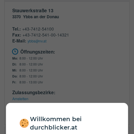
Stauwerkstraße 13
3370
Ybbs an der Donau
Tel.:
+43-7412-54100
Fax:
+43-7412-541-00-14321
E-Mail:
ybbs@nv.at
Öffnungszeiten:
Mo:
8:00 - 12:00 Uhr
Di:
8:00 - 12:00 Uhr
Mi:
8:00 - 12:00 Uhr
Do:
8:00 - 12:00 Uhr
Fr:
8:00 - 13:00 Uhr
Zulassungsbezirke:
Amstetten
Melk
Scheibbs
Willkommen bei
durchblicker.at
UNIQA GA Convencio Group KG