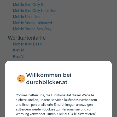
Mobile Sim Only S
Mobile Sim Only Unlimited
Mobile Unlimited L
Mobile Young Unlimited
Mobile Young Sim Only
Wertkartentarife
Mobile Klax Basic
Klax M
Klax S
Klax Unlimited Aktion
Mobiles Internet
Willkommen bei
durchblicker.at
Vertragstarife
Hi!Magenta Internet
Internet 5G M
Cookies helfen uns, die Funktionalität dieser Website
sicherzustellen, unsere Services laufend zu verbessern
Internet 5G S
und Ihnen personalisierte Empfehlungen anzuzeigen
Internet 5G S
außerdem werden Cookies zur Personalisierung von
Internet 5G XS
Werbung verwendet. Durch Klick auf “Alle akzeptieren”