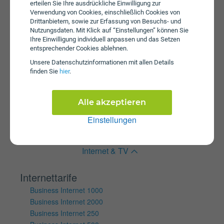
erteilen Sie Ihre ausdrückliche Einwilligung zur
Internet 5G Young XS plus
Verwendung von Cookies, einschließlich Cookies von
Tablet Internet S SIM Only
Drittanbietern, sowie zur Erfassung von Besuchs- und
Nutzungsdaten. Mit Klick auf “Einstellungen” können Sie
Wertkartentarife
Ihre Einwilligung individuell anpassen und das Setzen
Internet Klax S Box
entsprechender Cookies ablehnen.
Internet Klax M Box
Unsere Daten­schutz­informationen mit allen Details
Internet KLAX 5G L
finden Sie
hier
.
Internet Klax M
Internet Klax S
Alle akzeptieren
Mobile Internet Klax Basic
Mobile Internet Klax M
Einstellungen
Mobile Internet Klax S
Internet & TV
Internettarife
Business Internet 1000
Business Internet 2000
Business Internet 250