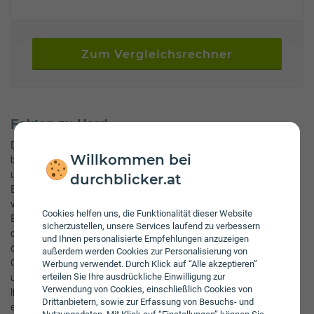
Zum Vergleichsrechner
Fakten zu Hard
Die schöne Stadt Hard hat auch einige Sehenswürdigkeiten zu
Willkommen bei
bieten. So zum Beispiel Pfarrkirche St. Sebastian, Schleienlöcher
und Wasserturm. Der Schuldenstand von Hard beträgt 9,6 Mio.
durchblicker.at
Euro (Daten aus 2009). Während Hard 1951 eine Einwohnerzahl
von 4,8 Tsd. hatte, leben dort heute rund 12,5 Tsd. Menschen.
Cookies helfen uns, die Funktionalität dieser Website
Etwa 23,3% der Einwohner von Hard sind unter 20 Jahre alt. Mit
sicherzustellen, unsere Services laufend zu verbessern
dem Pro-Kopf-Schuldenstand liegt Hard im 1. Quartil aller
und Ihnen personalisierte Empfehlungen anzuzeigen
österreichischen Städte bei den öffentlichen Schulden. Die
außerdem werden Cookies zur Personalisierung von
Gesamtfläche von 17,8 km2 teilt sich auf in 7,0 km2 Grünfläche
Werbung verwendet. Durch Klick auf “Alle akzeptieren”
und 0,5 km2 Baufläche. Hard ist eine österreichische Stadt und
erteilen Sie Ihre ausdrückliche Einwilligung zur
Verwendung von Cookies, einschließlich Cookies von
liegt im schönen Bundesland {bula}. Die Schulden der Stadt
Drittanbietern, sowie zur Erfassung von Besuchs- und
entsprechen pro Kopf 775 Euro. Die Bevölkerungszahl weist