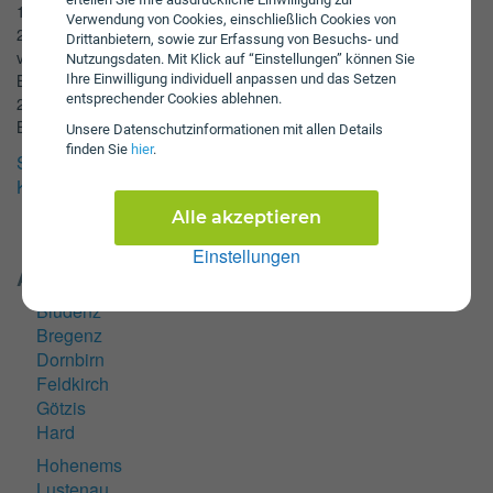
1,3% pro Jahr (auf Basis der Entwicklung der Einwohnerzahl von
Verwendung von Cookies, einschließlich Cookies von
2001 auf 2006: von 13,9 Tsd. auf 14,8 Tsd.). Der Schuldenstand
Drittanbietern, sowie zur Erfassung von Besuchs- und
von Hohenems beträgt 28,6 Mio. Euro (Daten aus 2009). Der
Nutzungsdaten. Mit Klick auf “Einstellungen” können Sie
Bevölkerungsanteil der unter 20-jährigen beträgt in Hohenems
Ihre Einwilligung individuell anpassen und das Setzen
entsprechender Cookies ablehnen.
24,6%. Die schöne österreichische Stadt Hohenems liegt im
Bundesland Vorarlberg.
Unsere Daten­schutz­informationen mit allen Details
finden Sie
hier
.
Stromanbieter für Hohenems
KFZ-Zulassungsstellen für Hohenems
Alle akzeptieren
Einstellungen
Andere Städte in Vorarlberg
Bludenz
Bregenz
Dornbirn
Feldkirch
Götzis
Hard
Hohenems
Lustenau