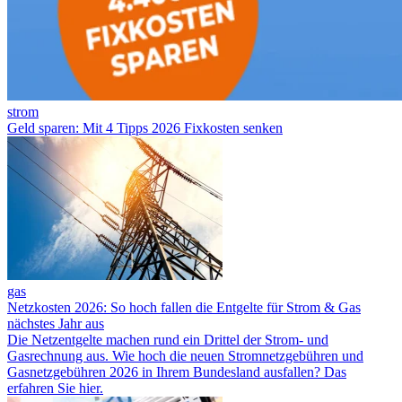
strom
Geld sparen: Mit 4 Tipps 2026 Fixkosten senken
gas
Netzkosten 2026: So hoch fallen die Entgelte für Strom & Gas
nächstes Jahr aus
Die Netzentgelte machen rund ein Drittel der Strom- und
Gasrechnung aus. Wie hoch die neuen Stromnetzgebühren und
Gasnetzgebühren 2026 in Ihrem Bundesland ausfallen? Das
erfahren Sie hier.