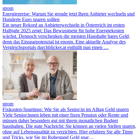
strom
Energiepreise: Warum Sie gerade jetzt Ihren Anbieter wechseln und
Hunderte Euro sparen sollten
Ein neuer Rekord an Anbieterwechseln in Österreich im ersten
Halbjahr 2025 zeigt: Das Bewusstsein für hohe Energiekosten
wächst. Dennoch verschenken die meisten Haushalte bares Geld,
denn das Einsparpotenzial ist enorm. Eine aktuelle Analyse des
Vergleichsportals durchblicker.at enthüllt nun einen …
strom
Fixkosten-Spartipps: Wie Sie als Senior:in im Alltag Geld sparen
Viele Senior:innen leben mit einer fixen Pension oder Rente und
müssen daher besonders gut mit ihrem monatlichen Budget
haushalten. Die gute Nachricht: Sie können an vielen Stellen sparen,
ohne auf Lebensqualität zu verzichten. Hier erfahren Sie alle Tipps
und Tricks, wie Sie im Ruhestand Geld spar…