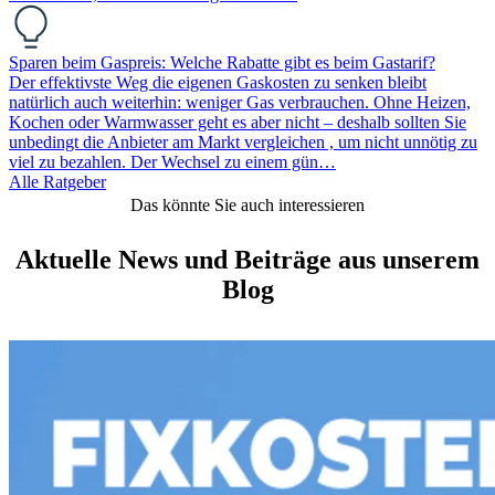
Sparen beim Gaspreis: Welche Rabatte gibt es beim Gastarif?
Der effektivste Weg die eigenen Gaskosten zu senken bleibt
natürlich auch weiterhin: weniger Gas verbrauchen. Ohne Heizen,
Kochen oder Warmwasser geht es aber nicht – deshalb sollten Sie
unbedingt die Anbieter am Markt vergleichen , um nicht unnötig zu
viel zu bezahlen. Der Wechsel zu einem gün…
Alle Ratgeber
Das könnte Sie auch interessieren
Aktuelle News und Beiträge aus unserem
Blog