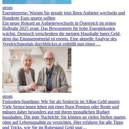
strom
Energiepreise: Warum Sie gerade jetzt Ihren Anbieter wechseln und
Hunderte Euro sparen sollten
Ein neuer Rekord an Anbieterwechseln in Österreich im ersten
Halbjahr 2025 zeigt: Das Bewusstsein für hohe Energiekosten
wächst. Dennoch verschenken die meisten Haushalte bares Geld,
denn das Einsparpotenzial ist enorm. Eine aktuelle Analyse des
Vergleichsportals durchblicker.at enthüllt nun einen …
strom
Fixkosten-Spartipps: Wie Sie als Senior:in im Alltag Geld sparen
Viele Senior:innen leben mit einer fixen Pension oder Rente und
müssen daher besonders gut mit ihrem monatlichen Budget
haushalten. Die gute Nachricht: Sie können an vielen Stellen sparen,
ohne auf Lebensqualität zu verzichten. Hier erfahren Sie alle Tipps
und Tricks, wie Sie im Ruhestand Geld spar…