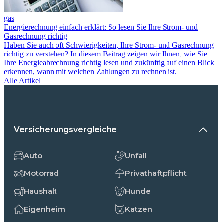
gas
Energierechnung einfach erklärt: So lesen Sie Ihre Strom- und
Gasrechnung richtig
Haben Sie auch oft Schwierigkeiten, Ihre Strom- und Gasrechnung
richtig zu verstehen? In diesem Beitrag zeigen wir Ihnen, wie Sie
Ihre Energieabrechnung richtig lesen und zukünftig auf einen Blick
erkennen, wann mit welchen Zahlungen zu rechnen ist.
Alle Artikel
Versicherungsvergleiche
Auto
Unfall
Motorrad
Privathaftpflicht
Haushalt
Hunde
Eigenheim
Katzen