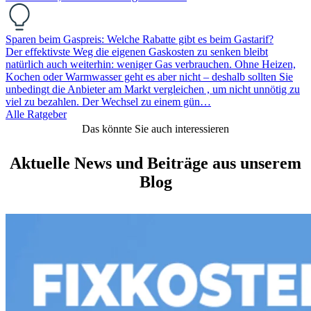
Sparen beim Gaspreis: Welche Rabatte gibt es beim Gastarif?
Der effektivste Weg die eigenen Gaskosten zu senken bleibt
natürlich auch weiterhin: weniger Gas verbrauchen. Ohne Heizen,
Kochen oder Warmwasser geht es aber nicht – deshalb sollten Sie
unbedingt die Anbieter am Markt vergleichen , um nicht unnötig zu
viel zu bezahlen. Der Wechsel zu einem gün…
Alle Ratgeber
Das könnte Sie auch interessieren
Aktuelle News und Beiträge aus unserem
Blog