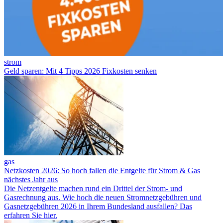
strom
Geld sparen: Mit 4 Tipps 2026 Fixkosten senken
gas
Netzkosten 2026: So hoch fallen die Entgelte für Strom & Gas
nächstes Jahr aus
Die Netzentgelte machen rund ein Drittel der Strom- und
Gasrechnung aus. Wie hoch die neuen Stromnetzgebühren und
Gasnetzgebühren 2026 in Ihrem Bundesland ausfallen? Das
erfahren Sie hier.